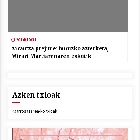
2014/10/31
Arrautza prejituei buruzko azterketa,
Mirari Martiarenaren eskutik
Azken txioak
@arrosasarea-ko txioak