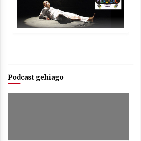
2021/07/01
Arrosaren laburpen bideoa Hamaika
Telebistaren eskutik
2021/06/30
Podcast gehiago