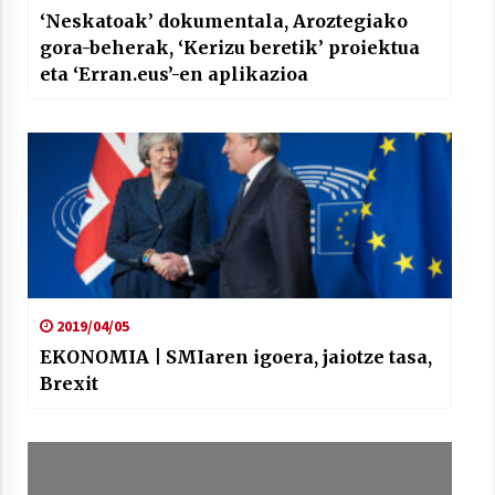
‘Neskatoak’ dokumentala, Aroztegiako
gora-beherak, ‘Kerizu beretik’ proiektua
eta ‘Erran.eus’-en aplikazioa
2019/04/05
EKONOMIA | SMIaren igoera, jaiotze tasa,
Brexit