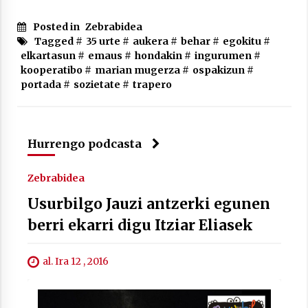
Posted in
Zebrabidea
Tagged #
35 urte
#
aukera
#
behar
#
egokitu
#
elkartasun
#
emaus
#
hondakin
#
ingurumen
#
kooperatibo
#
marian mugerza
#
ospakizun
#
Berria egunkarian elkarrizketa
portada
#
sozietate
#
trapero
Arrosaren 20 urteez
2021/07/06
Hala Bedi irratiko Hizpidea saioan
Hurrengo podcasta
Arrosaren 20 urteez
2021/07/03
Zebrabidea
Usurbilgo Jauzi antzerki egunen
berri ekarri digu Itziar Eliasek
al. Ira 12 , 2016
Zebrabidearen denboraldi amaiera
EHZtik