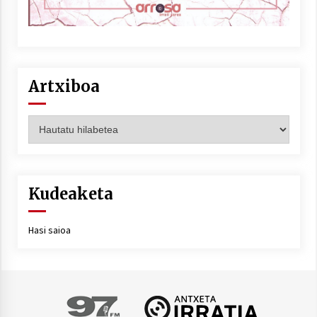
Artxiboa
Artxiboa
Kudeaketa
Hasi saioa