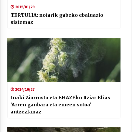
2015/01/29
TERTULIA: notarik gabeko ebaluazio
sistemaz
2014/10/27
Iñaki Ziarrusta eta EHAZEko Itziar Elias
‘Arren ganbara eta emeen sotoa’
antzezlanaz