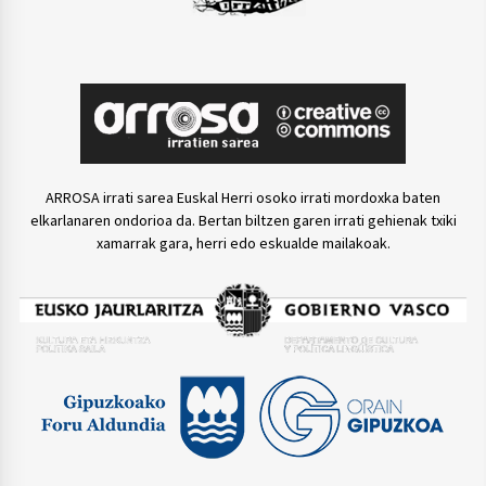
ARROSA irrati sarea Euskal Herri osoko irrati mordoxka baten
elkarlanaren ondorioa da. Bertan biltzen garen irrati gehienak txiki
xamarrak gara, herri edo eskualde mailakoak.