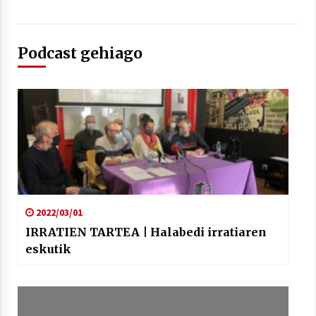
Podcast gehiago
Arrosaren laburpen bideoa Hamaika
Telebistaren eskutik
2021/06/30
2022/03/01
IRRATIEN TARTEA | Halabedi irratiaren
eskutik