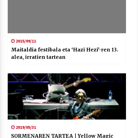
2015/09/11
Maitaldia festibala eta ‘Hazi Hezi’-ren 13.
alea, irratien tartean
2019/05/31
SORMENAREN TARTEA | Yellow Magic