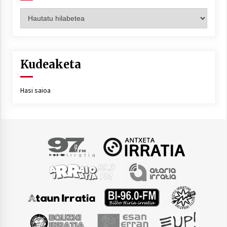
Artxiboa
Kudeaketa
Hasi saioa