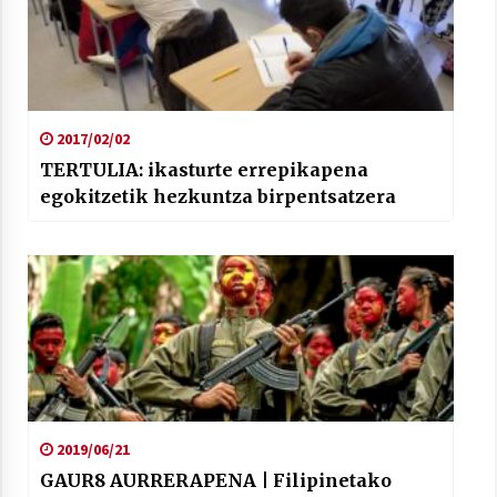
2017/02/02
TERTULIA: ikasturte errepikapena
egokitzetik hezkuntza birpentsatzera
2019/06/21
GAUR8 AURRERAPENA | Filipinetako