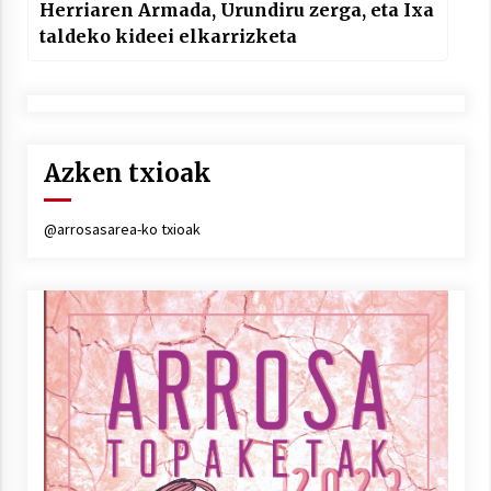
Herriaren Armada, Urundiru zerga, eta Ixa
taldeko kideei elkarrizketa
Azken txioak
@arrosasarea-ko txioak