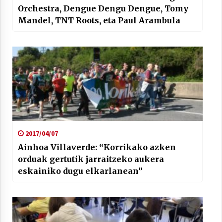
Orchestra, Dengue Dengu Dengue, Tomy
Mandel, TNT Roots, eta Paul Arambula
2017/04/07
Ainhoa Villaverde: “Korrikako azken
orduak gertutik jarraitzeko aukera
eskainiko dugu elkarlanean”