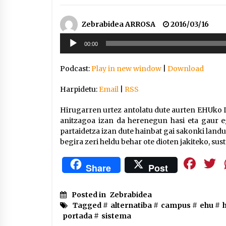
Zebrabidea ARROSA
2016/03/16
Soinu
00:00
erreproduzigailua
Podcast:
Play in new window
|
Download
Harpidetu:
Email
|
RSS
Hirugarren urtez antolatu dute aurten EHUk
anitzagoa izan da herenegun hasi eta gaur eg
partaidetza izan dute hainbat gai sakonki land
begira zeri heldu behar ote dioten jakiteko, su
Fa
Share
Post
Posted in
Zebrabidea
Tagged #
alternatiba
#
campus
#
ehu
#
portada
#
sistema