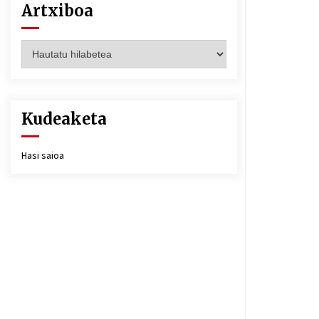
Artxiboa
Artxiboa
Kudeaketa
Hasi saioa