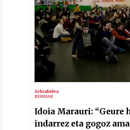
Arrosaren IX. Topaketak –
Mila esker guztioi!
2021/11/11
Segura irratian Arrosaren 20
urteez
2021/07/22
Hala Bedi irratiko Hizpidea
saioan Arrosaren 20 urteez
Zebrabidea
2021/07/03
BERRIAK
Idoia Marauri: “Geure 
indarrez eta gogoz ama