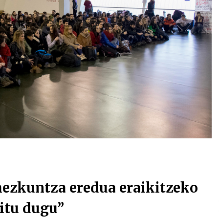
Arrosa sareko IX. topaketak!
2021/10/13
Arrosari buruzko erreportaia
2021/07/16
Zebrabidearen denboraldi
amaiera EHZtik
2021/07/01
hezkuntza eredua eraikitzeko
itu dugu”