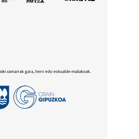
txiki xamarrak gara, herri edo eskualde mailakoak.