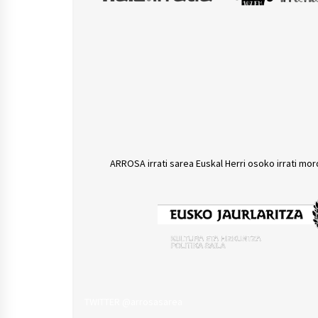
ARROSA irrati sarea Euskal Herri osoko irrati mor
TWITTER @arrosasarea