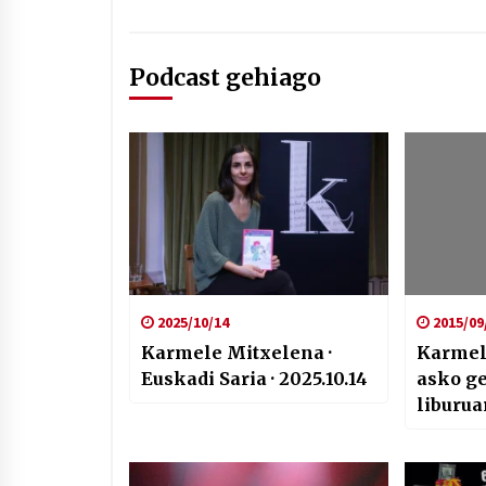
Podcast gehiago
2025/10/14
2015/09
Karmele Mitxelena ·
Karmel
Euskadi Saria · 2025.10.14
asko ge
liburua
eman n