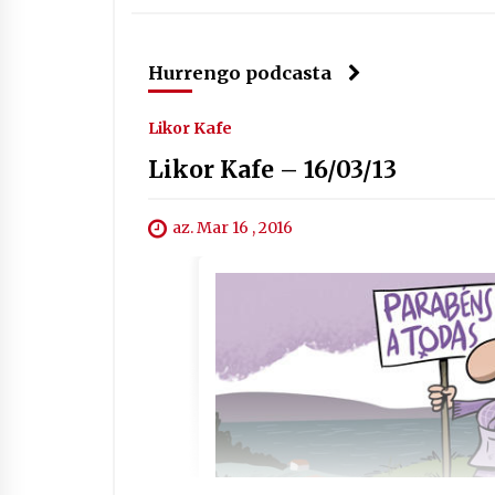
Hurrengo podcasta
Likor Kafe
Likor Kafe – 16/03/13
az. Mar 16 , 2016