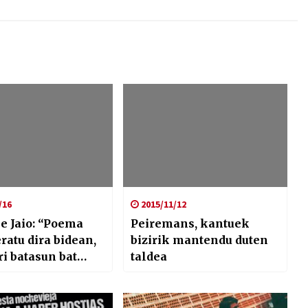
/16
2015/11/12
e Jaio: “Poema
Peiremans, kantuek
ratu dira bidean,
bizirik mantendu duten
ri batasun bat
taldea
ahiagatik”