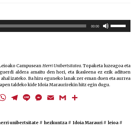
Erabili
00:00
gora/behera
gezi-
teklak
bolumena
igotzeko
edo
o Leioako Campusean
Herri Unibertsitatea
. Topaketa luzeagoa eta
jaisteko.
uerdi aldera amaitu den hori, eta ikasleena ez ezik adituen
u ahal izateko. Ba hiru eguneko lanak zer eman duen eta aurrea
stapen taldeko kide Idoia Maraurirekin hitz egin dugu.
cebook
Twitter
WhatsApp
Telegram
Line
Messenger
Email
Gmail
Share
herri unibertsitate
#
hezkuntza
#
Idoia Marauri
#
leioa
#