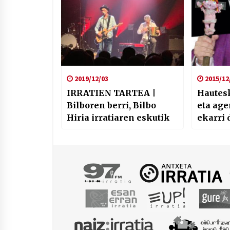
2019/12/03
2015/12
IRRATIEN TARTEA |
Hautes
Bilboren berri, Bilbo
eta ag
Hiria irratiaren eskutik
ekarri 
Aranbur