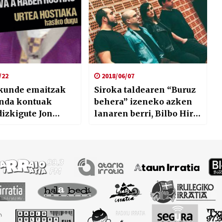
/22
2018/06/07
kunde emaitzak
Siroka taldearen “Buruz
enda kontuak
behera” izeneko azken
dizkigute Jon
lanaren berri, Bilbo Hiria
uk eta Lur Gilek
irratiaren eskutik