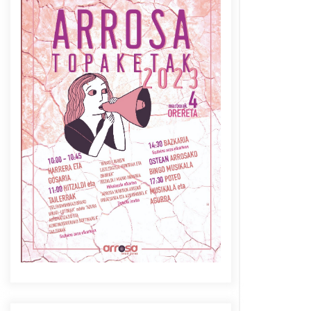
Azaroak 6 Iurretan Arrosa
sarearen IX. topaketak
2021/10/04
Berria egunkarian
elkarrizketa Arrosaren 20
urteez
2021/07/06
Arrosaren laburpen bideoa
Hamaika Telebistaren eskutik
2021/06/30