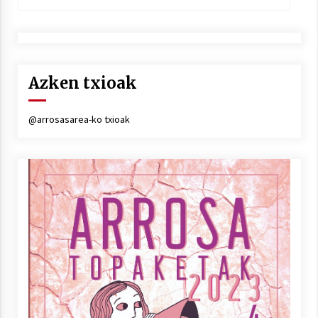
Azken txioak
@arrosasarea-ko txioak