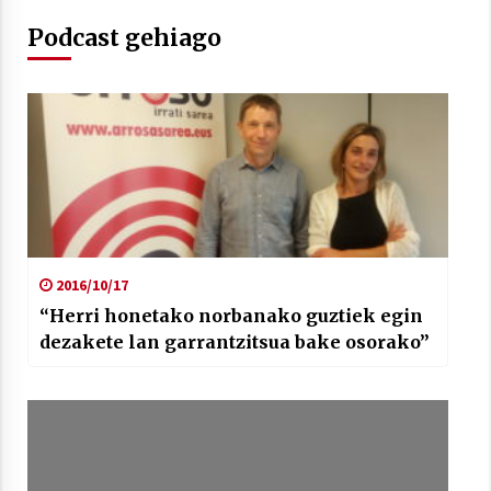
Podcast gehiago
Arrosaren laburpen bideoa Hamaika
Telebistaren eskutik
2021/06/30
2016/10/17
“Herri honetako norbanako guztiek egin
dezakete lan garrantzitsua bake osorako”