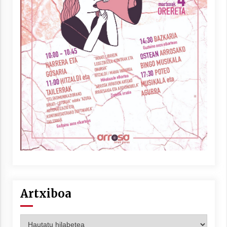
Artxiboa
Artxiboa