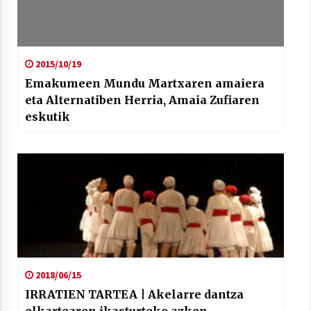
2015/10/19
Emakumeen Mundu Martxaren amaiera
eta Alternatiben Herria, Amaia Zufiaren
eskutik
2018/06/15
IRRATIEN TARTEA | Akelarre dantza
elkartearen ikasturteko azken