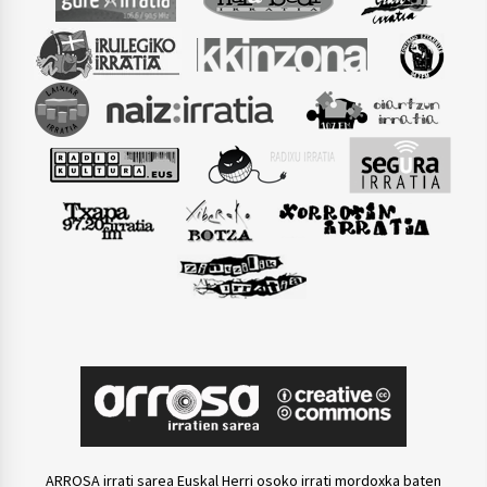
ARROSA irrati sarea Euskal Herri osoko irrati mordoxka baten