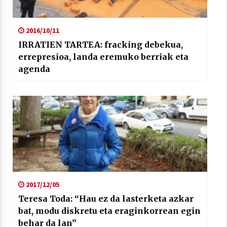
2016/10/11
IRRATIEN TARTEA: fracking debekua,
errepresioa, landa eremuko berriak eta
agenda
2017/12/05
Teresa Toda: “Hau ez da lasterketa azkar
bat, modu diskretu eta eraginkorrean egin
behar da lan”