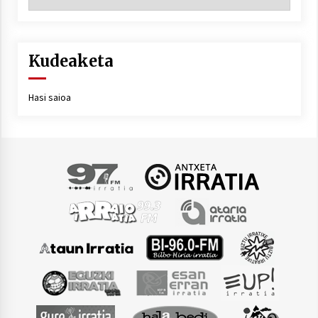
Kudeaketa
Hasi saioa