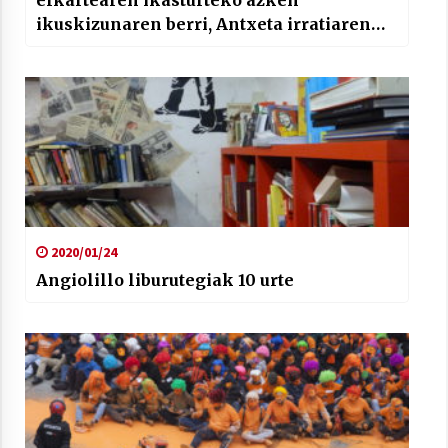
ikuskizunaren berri, Antxeta irratiaren
eskutik
2020/01/24
Angiolillo liburutegiak 10 urte