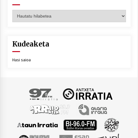
Artxiboa
Kudeaketa
Hasi saioa