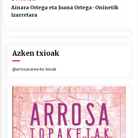
Ainara Ortega eta Joana Ortega · Oninetik
izarretara
Azken txioak
@arrosasarea-ko txioak