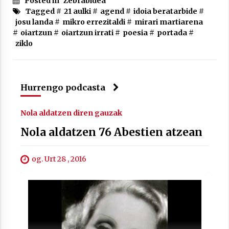
Posted in
Zebrabidea
Tagged #
21 aulki
#
agend
#
idoia beratarbide
#
josu landa
#
mikro errezitaldi
#
mirari martiarena
#
oiartzun
#
oiartzun irrati
#
poesia
#
portada
#
ziklo
Berria egunkarian elkarrizketa
Arrosaren 20 urteez
2021/07/06
Hurrengo podcasta
Hala Bedi irratiko Hizpidea saioan
Arrosaren 20 urteez
Nola aldatzen diren gauzak
2021/07/03
Nola aldatzen 76 Abestien atzean
og. Urt 28 , 2016
Zebrabidearen denboraldi amaiera
EHZtik
2021/07/01