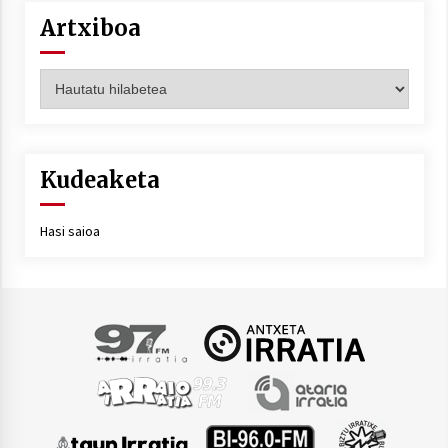
Artxiboa
Artxiboa
Kudeaketa
Hasi saioa