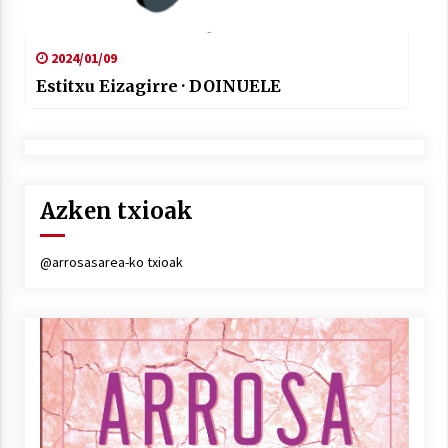
2024/01/09
Estitxu Eizagirre · DOINUELE
Azken txioak
@arrosasarea-ko txioak