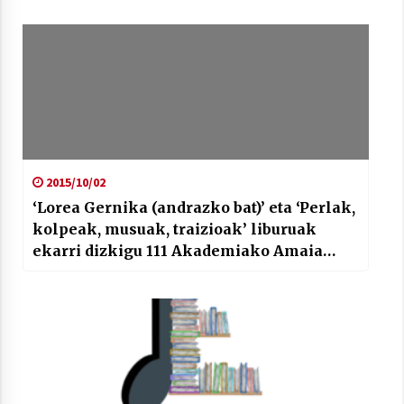
2015/10/02
‘Lorea Gernika (andrazko bat)’ eta ‘Perlak,
kolpeak, musuak, traizioak’ liburuak
ekarri dizkigu 111 Akademiako Amaia
Goikoetxeak