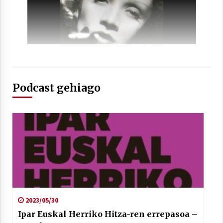
Arrosaren laburpen bideoa Hamaika
Telebistaren eskutik
Podcast gehiago
2021/06/30
2023/05/30
Ipar Euskal Herriko Hitza-ren errepasoa –