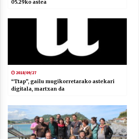
05.29ko astea
2018/09/27
“Ttap”, gailu mugikorretarako astekari
digitala, martxan da