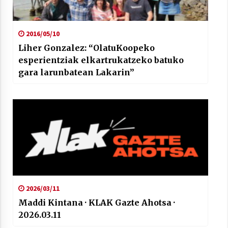
2016/05/10
Liher Gonzalez: “OlatuKoopeko
esperientziak elkartrukatzeko batuko
gara larunbatean Lakarin”
2026/03/11
Maddi Kintana · KLAK Gazte Ahotsa ·
2026.03.11