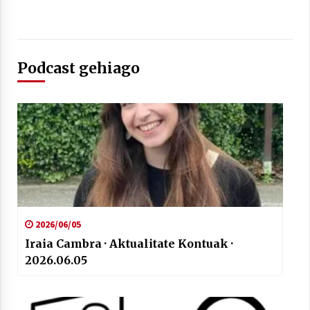
2021/07/01
Podcast gehiago
Arrosaren laburpen bideoa Hamaika
Telebistaren eskutik
2021/06/30
2026/06/05
Iraia Cambra · Aktualitate Kontuak ·
2026.06.05