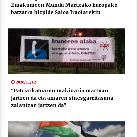
Emakumeen Mundu Martxako Europako
batzarra hizpide Saioa Iraolarekin
2020/11/12
“Patriarkatuaren makinaria martxan
jartzen da eta amaren sinesgarritasuna
zalantzan jartzen da”