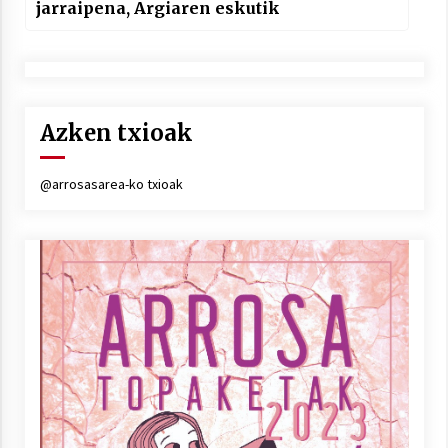
jarraipena, Argiaren eskutik
Azken txioak
@arrosasarea-ko txioak