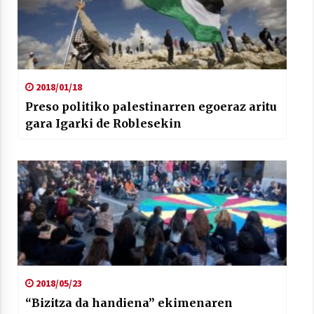
2018/01/18
Preso politiko palestinarren egoeraz aritu
gara Igarki de Roblesekin
2018/05/23
“Bizitza da handiena” ekimenaren