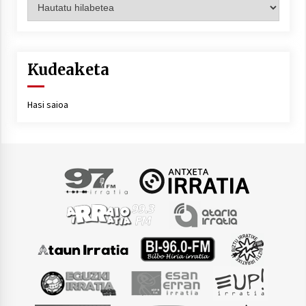
Artxiboa
Kudeaketa
Hasi saioa