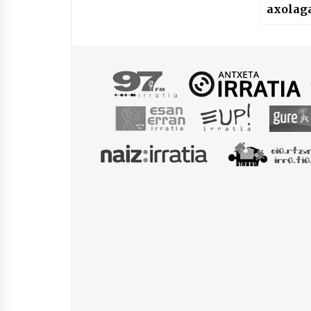
axolag
aurrea