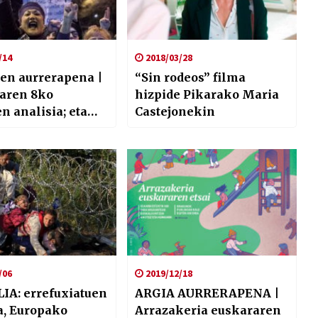
/14
2018/03/28
en aurrerapena |
“Sin rodeos” filma
aren 8ko
hizpide Pikarako Maria
n analisia; eta
Castejonekin
katua eta zigor
ren arteko lotura
/06
2019/12/18
IA: errefuxiatuen
ARGIA AURRERAPENA |
a, Europako
Arrazakeria euskararen