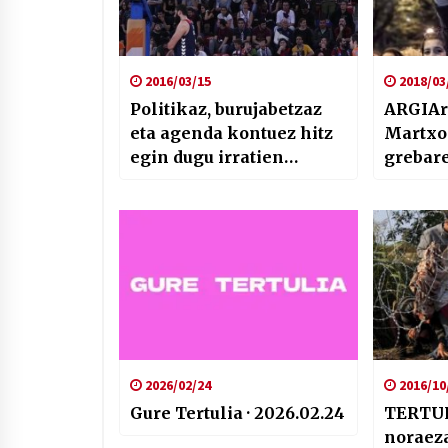
2016/03/15
2018/03
Politikaz, burujabetzaz
ARGIAr
eta agenda kontuez hitz
Martxo
egin dugu irratien
grebare
tartean
patriar
sistema
2026/02/24
2016/10
Gure Tertulia · 2026.02.24
TERTUL
noraez