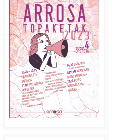
Azaroak 6 Iurretan Arrosa
sarearen IX. topaketak
2021/10/04
Berria egunkarian
elkarrizketa Arrosaren 20
urteez
2021/07/06
Arrosaren laburpen bideoa
Hamaika Telebistaren eskutik
2021/06/30