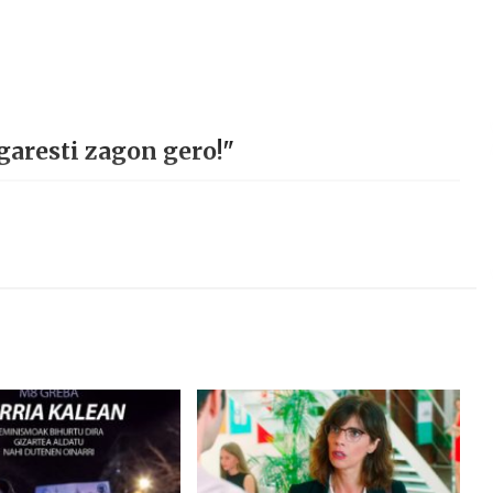
garesti zagon gero!"