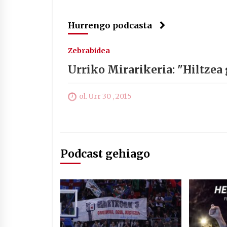
Hurrengo podcasta
Zebrabidea
Urriko Mirarikeria: "Hiltzea 
ol. Urr 30 , 2015
Podcast gehiago