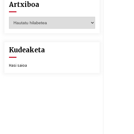
Artxiboa
Artxiboa
Kudeaketa
Hasi saioa