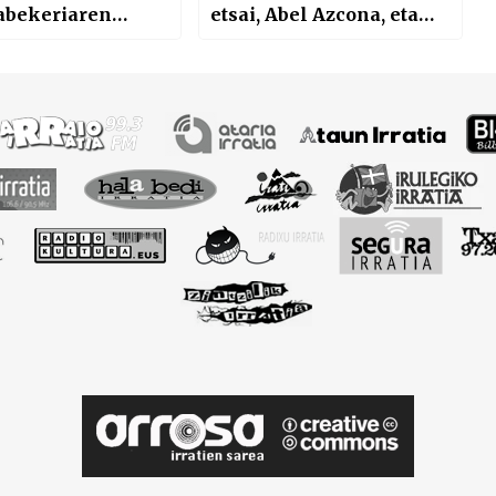
abekeriaren
etsai, Abel Azcona, eta
n
Marichuy