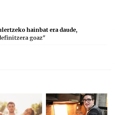
 ulertzeko hainbat era daude,
finitzera goaz"