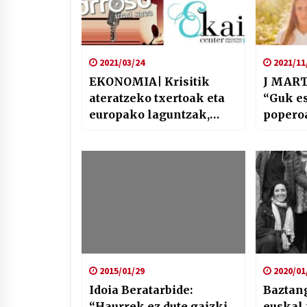
2021/03/24
2021/11
EKONOMIA| Krisitik
J MART
ateratzeko txertoak eta
“Guk e
europako laguntzak,
popero
Enpresariek Nadia
Calviño goratu eta
prestakuntza eta
ekoizpen eredua
2015/01/29
2020/01
Idoia Beratarbide:
Baztang
“Haurrek ez dute gaizki
euskal 