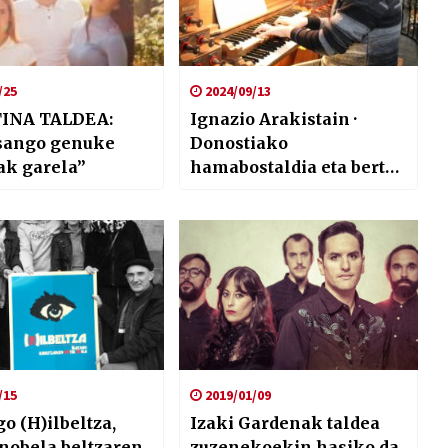
/25
2024/09/13
INA TALDEA:
Ignazio Arakistain ·
sango genuke
Donostiako
ak garela”
hamabostaldia eta bertze
hainbat kontu
/15
2019/01/09
o (H)ilbeltza,
Izaki Gardenak taldea
nobela beltzaren
zuzenekoekin hasiko da