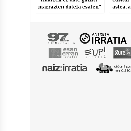
marrazten dutela esaten”
astea, a