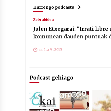
Hurrengo podcasta
Zebrabidea
Julen Etxegarai: "Irrati libre
komunean dauden puntuak de
az. Ira 9 , 2015
Podcast gehiago