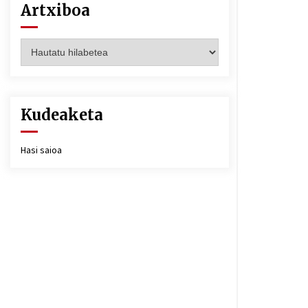
Artxiboa
Artxiboa
Kudeaketa
Hasi saioa