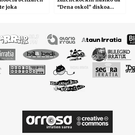
te joka
“Dena oskol” diskoa
aurkezteko