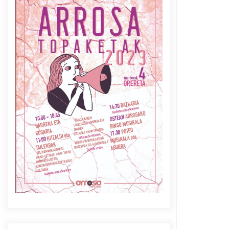
Azaroak 6 Iurretan Arrosa
sarearen IX. topaketak
2021/10/04
Berria egunkarian
elkarrizketa Arrosaren 20
urteez
2021/07/06
Arrosaren laburpen bideoa
Hamaika Telebistaren eskutik
2021/06/30