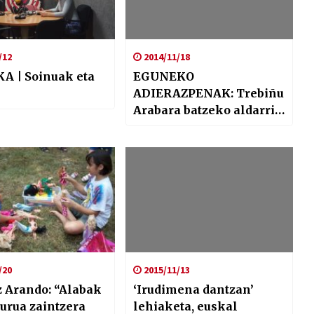
/12
2014/11/18
A | Soinuak eta
EGUNEKO
k
ADIERAZPENAK: Trebiñu
Arabara batzeko aldarria
Madrilen
/20
2015/11/13
z Arando: “Alabak
‘Irudimena dantzan’
urua zaintzera
lehiaketa, euskal