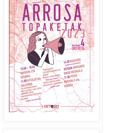
Azaroak 6 Iurretan Arrosa
sarearen IX. topaketak
2021/10/04
Berria egunkarian
elkarrizketa Arrosaren 20
urteez
2021/07/06
Arrosaren laburpen bideoa
Hamaika Telebistaren eskutik
2021/06/30