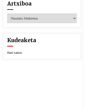
Artxiboa
Artxiboa
Kudeaketa
Hasi saioa