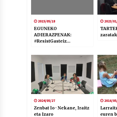
2015/05/18
2023/01
EGUNEKO
TARTEK
ADIERAZPENAK:
zarata
#ResistGasteiz
koloretsutik #Resist7
bortitzera
2024/05/27
2016/05
Zenbat lo · Nekane, Iraitz
Larrait
eta Izaro
euren b