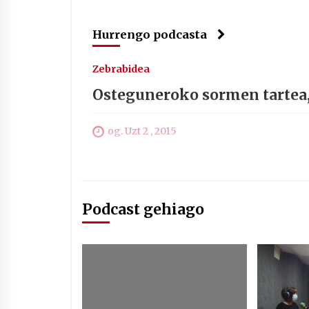
Hurrengo podcasta
Zebrabidea
Osteguneroko sormen tartea
og. Uzt 2 , 2015
Podcast gehiago