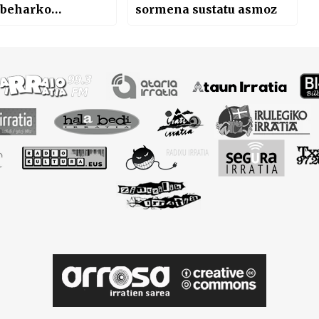
 beharko
sormena sustatu asmoz
zke”