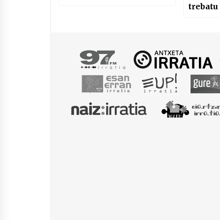
trebatu
genitu