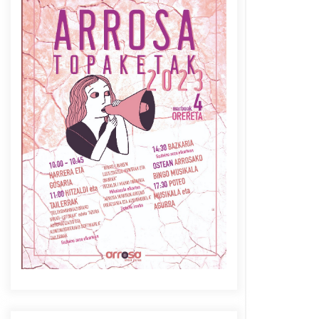
Azaroak 6 Iurretan Arrosa
sarearen IX. topaketak
2021/10/04
Berria egunkarian
elkarrizketa Arrosaren 20
urteez
2021/07/06
Arrosaren laburpen bideoa
Hamaika Telebistaren eskutik
2021/06/30