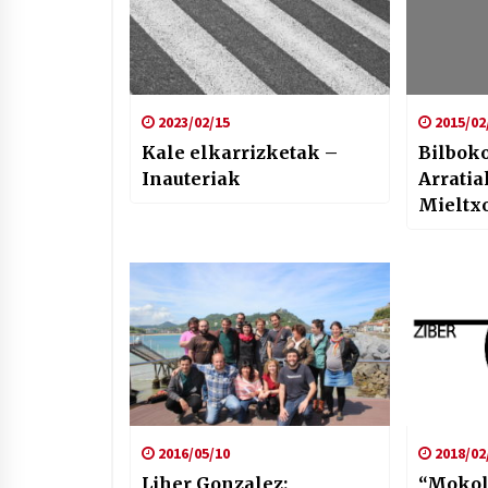
2023/02/15
2015/02
Kale elkarrizketak –
Bilboko
Inauteriak
Arratia
Mieltx
eskuti
2016/05/10
2018/02
Liher Gonzalez:
“Mokol