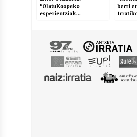
“OlatuKoopeko
berri e
esperientziak
Irratik
elkartrukatzeko batuko
gara larunbatean
Lakarin”