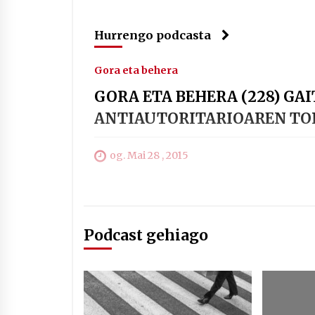
Hurrengo podcasta
Gora eta behera
GORA ETA BEHERA (228) GAI
ANTIAUTORITARIOAREN TOP
og. Mai 28 , 2015
Podcast gehiago