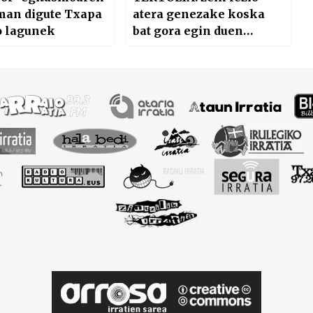
man digute Txapa
atera genezake koska
o lagunek
bat gora egin duen
aurtengo Kataluniako
Diadatik?