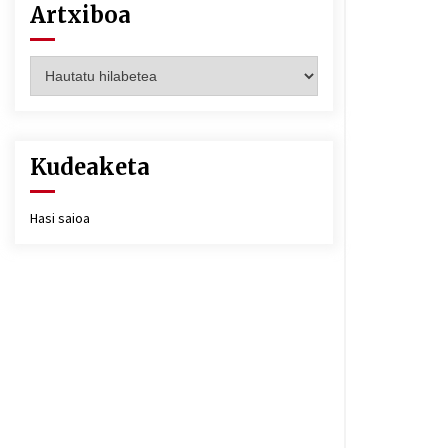
Artxiboa
Artxiboa
Kudeaketa
Hasi saioa