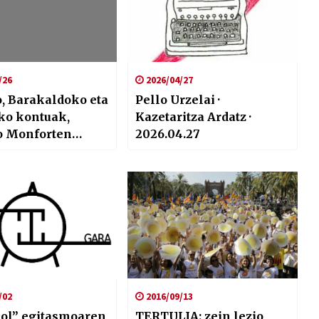
/26
2026/04/27
, Barakaldoko eta
Pello Urzelai ·
ko kontuak,
Kazetaritza Ardatz ·
o Monforten
2026.04.27
k
/02
2016/09/13
ol” egitasmoaren
TERTULIA: zein lezio