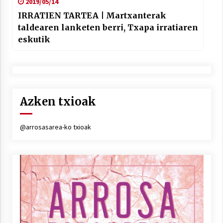
2019/05/14
IRRATIEN TARTEA | Martxanterak
taldearen lanketen berri, Txapa irratiaren
eskutik
Azken txioak
@arrosasarea-ko txioak