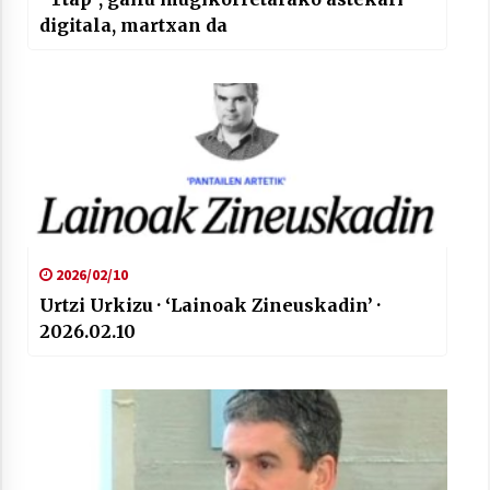
2021/07/01
digitala, martxan da
Arrosaren laburpen bideoa Hamaika
Telebistaren eskutik
2021/06/30
2026/02/10
Urtzi Urkizu · ‘Lainoak Zineuskadin’ ·
2026.02.10