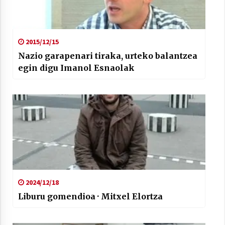
2015/12/15
Nazio garapenari tiraka, urteko balantzea
egin digu Imanol Esnaolak
2024/12/18
Liburu gomendioa · Mitxel Elortza