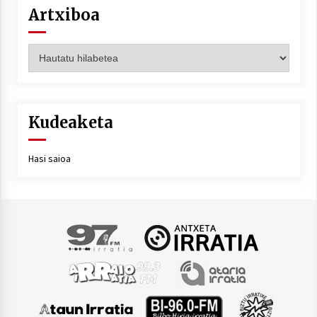
Artxiboa
Artxiboa
Kudeaketa
Hasi saioa