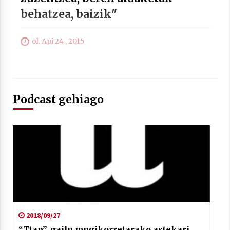
behatzea, baizik"
ol. Api 24 , 2015
Berria egunkarian elkarrizketa
Arrosaren 20 urteez
2021/07/06
Podcast gehiago
Hala Bedi irratiko Hizpidea saioan
Arrosaren 20 urteez
2021/07/03
Zebrabidearen denboraldi amaiera
2018/09/27
EHZtik
“Ttap”, gailu mugikorretarako astekari