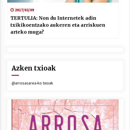
2017/02/09
TERTULIA: Non du Internetek adin
txikikoentzako aukeren eta arriskuen
arteko muga?
Azken txioak
@arrosasarea-ko txioak