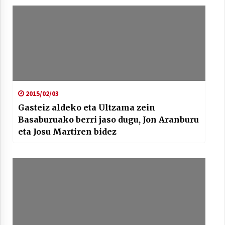
2015/02/03
Gasteiz aldeko eta Ultzama zein
Basaburuako berri jaso dugu, Jon Aranburu
eta Josu Martiren bidez