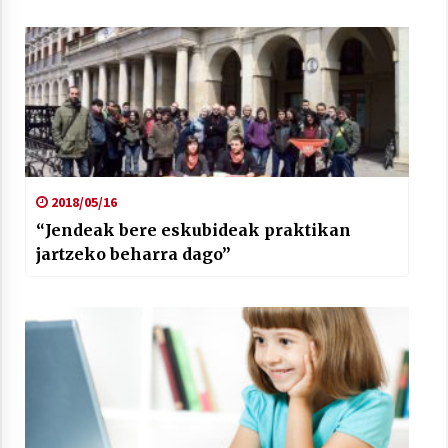
2018/05/16
“Jendeak bere eskubideak praktikan
jartzeko beharra dago”