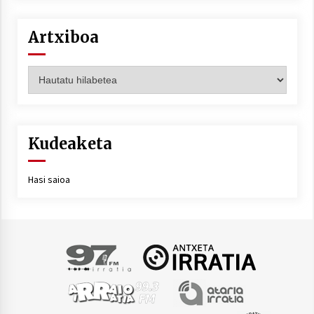
Artxiboa
Artxiboa
Kudeaketa
Hasi saioa