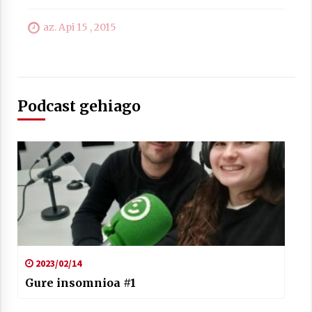
az. Api 15 , 2015
Arrosaren laburpen bideoa Hamaika
Podcast gehiago
Telebistaren eskutik
2021/06/30
2023/02/14
Gure insomnioa #1