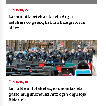
2015/03/25
Larrun hilabetekariko eta Argia
astekariko gaiak, Estitxu Eizagirreren
bidez
2016/02/10
Lurralde antolaketaz, ekonomiaz eta
gazte mugimenduaz hitz egin digu Jojo
Bidartek