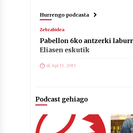
Hurrengo podcasta
Zebrabidea
Pabellon 6ko antzerki labur
Eliasen eskutik
al. Api 13 , 2015
Podcast gehiago