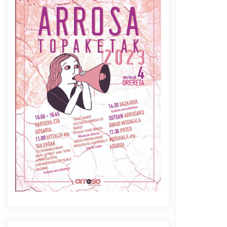
Azaroak 6 Iurretan Arrosa
sarearen IX. topaketak
2021/10/04
Berria egunkarian
elkarrizketa Arrosaren 20
urteez
2021/07/06
Arrosaren laburpen bideoa
Hamaika Telebistaren eskutik
2021/06/30