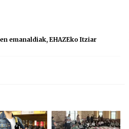
ren emanaldiak, EHAZEko Itziar