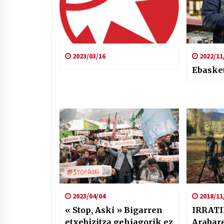
2023/03/16
2022/11
Ebasket
2023/04/04
2018/11
« Stop, Aski » Bigarren
IRRATI
etxebizitza gehiagorik ez
Arabare