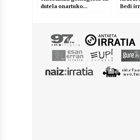
dutela onartuko
Bedi ir
jakinarazi dute
larunbatean Baionan
izan den manifestaldian