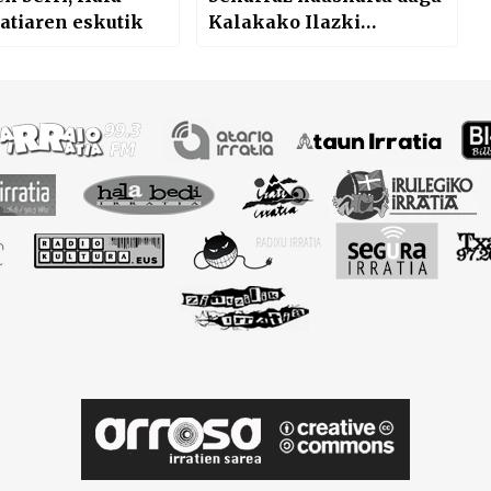
ratiaren eskutik
Kalakako Ilazki
Gainzarekin