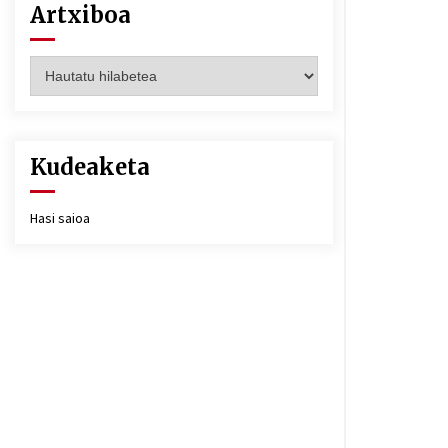
Artxiboa
Artxiboa
Kudeaketa
Hasi saioa