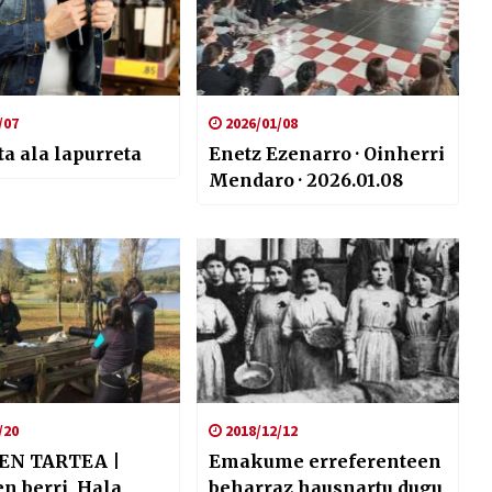
/07
2026/01/08
a ala lapurreta
Enetz Ezenarro · Oinherri
Mendaro · 2026.01.08
/20
2018/12/12
EN TARTEA |
Emakume erreferenteen
n berri, Hala
beharraz hausnartu dugu