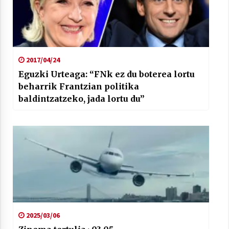
2017/04/24
Eguzki Urteaga: “FNk ez du boterea lortu
beharrik Frantzian politika
baldintzatzeko, jada lortu du”
2025/03/06