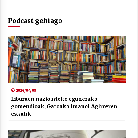
Podcast gehiago
Berria egunkarian elkarrizketa
Arrosaren 20 urteez
2021/07/06
Hala Bedi irratiko Hizpidea saioan
Arrosaren 20 urteez
2021/07/03
2016/04/08
Liburuen nazioarteko egunerako
gomendioak, Garoako Imanol Agirreren
eskutik
Zebrabidearen denboraldi amaiera
EHZtik