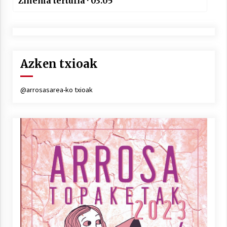
Zinema tertulia · 03.05
Azken txioak
@arrosasarea-ko txioak