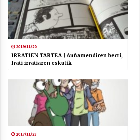
2021/07/01
2019/11/20
Arrosaren laburpen bideoa Hamaika
Telebistaren eskutik
IRRATIEN TARTEA | Auñamendiren berri,
2021/06/30
Irati irratiaren eskutik
2017/11/23