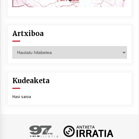
Artxiboa
Artxiboa
Kudeaketa
Hasi saioa