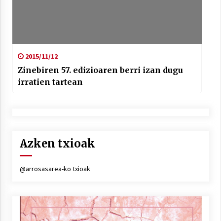
2015/11/12
Zinebiren 57. edizioaren berri izan dugu
irratien tartean
Azken txioak
@arrosasarea-ko txioak