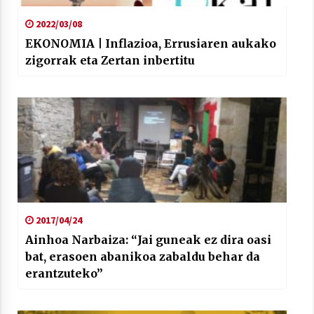
2021/07/01
2022/03/08
EKONOMIA | Inflazioa, Errusiaren aukako
zigorrak eta Zertan inbertitu
Arrosaren laburpen bideoa Hamaika
Telebistaren eskutik
2021/06/30
2017/04/24
Ainhoa Narbaiza: “Jai guneak ez dira oasi
bat, erasoen abanikoa zabaldu behar da
erantzuteko”