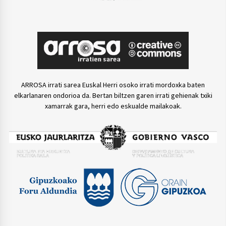
ARROSA irrati sarea Euskal Herri osoko irrati mordoxka baten
elkarlanaren ondorioa da. Bertan biltzen garen irrati gehienak txiki
xamarrak gara, herri edo eskualde mailakoak.