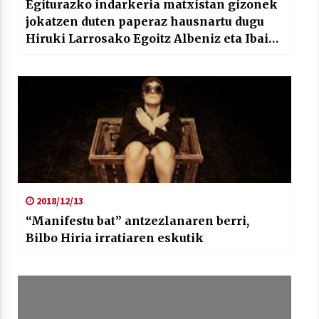
Egiturazko indarkeria matxistan gizonek
jokatzen duten paperaz hausnartu dugu
Hiruki Larrosako Egoitz Albeniz eta Ibai
Fresnedorekin
2018/12/13
“Manifestu bat” antzezlanaren berri,
Bilbo Hiria irratiaren eskutik