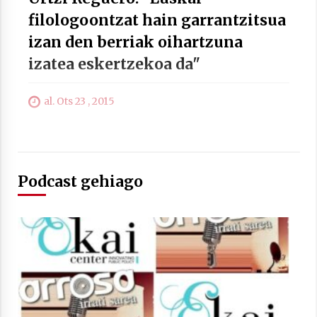
filologoontzat hain garrantzitsua
izan den berriak oihartzuna
izatea eskertzekoa da"
Berria egunkarian elkarrizketa
Arrosaren 20 urteez
al. Ots 23 , 2015
2021/07/06
Hala Bedi irratiko Hizpidea saioan
Arrosaren 20 urteez
Podcast gehiago
2021/07/03
Zebrabidearen denboraldi amaiera
EHZtik