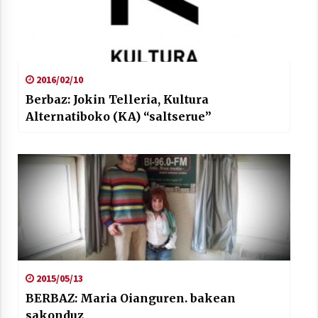
2016/02/10
Berbaz: Jokin Telleria, Kultura
Alternatiboko (KA) “saltserue”
2015/05/13
BERBAZ: Maria Oianguren. bakean
sakonduz