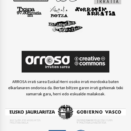
ARROSA irrati sarea Euskal Herri osoko irrati mordoxka baten
elkarlanaren ondorioa da. Bertan biltzen garen irrati gehienak txiki
xamarrak gara, herri edo eskualde mailakoak.