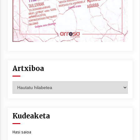
Artxiboa
Artxiboa
Kudeaketa
Hasi saioa