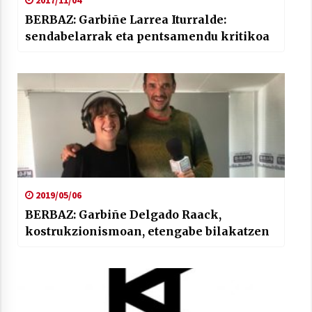
2017/11/04
BERBAZ: Garbiñe Larrea Iturralde:
sendabelarrak eta pentsamendu kritikoa
2019/05/06
BERBAZ: Garbiñe Delgado Raack,
kostrukzionismoan, etengabe bilakatzen