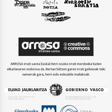
ARROSA irrati sarea Euskal Herri osoko irrati mordoxka baten
elkarlanaren ondorioa da. Bertan biltzen garen irrati gehienak txiki
xamarrak gara, herri edo eskualde mailakoak.