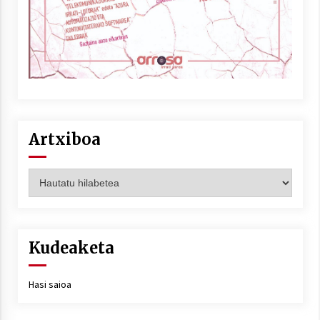
Artxiboa
Artxiboa
Kudeaketa
Hasi saioa