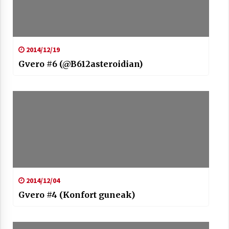
2014/12/19
Gvero #6 (@B612asteroidian)
2014/12/04
Gvero #4 (Konfort guneak)