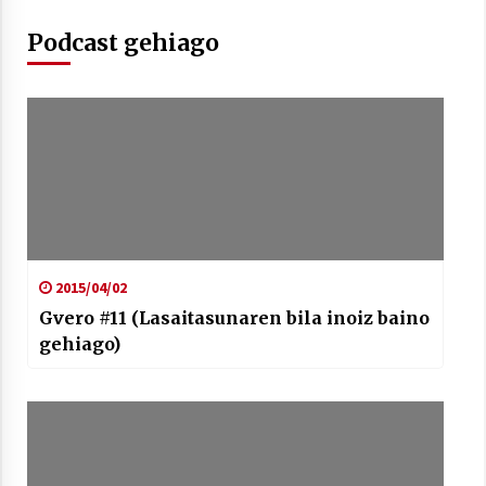
Podcast gehiago
Arrosaren laburpen bideoa Hamaika
Telebistaren eskutik
2021/06/30
2015/04/02
Gvero #11 (Lasaitasunaren bila inoiz baino
gehiago)