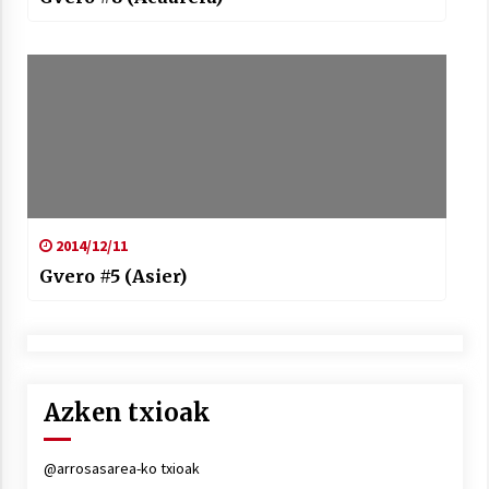
2014/12/11
Gvero #5 (Asier)
Azken txioak
@arrosasarea-ko txioak