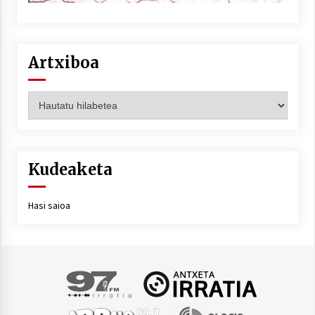
Artxiboa
Artxiboa
Kudeaketa
Hasi saioa