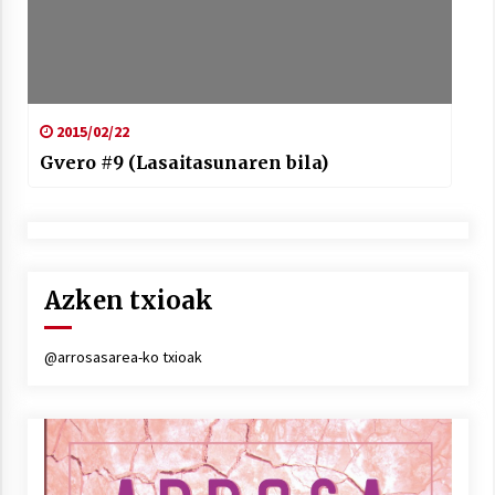
2015/02/22
Gvero #9 (Lasaitasunaren bila)
Azken txioak
@arrosasarea-ko txioak