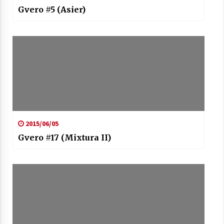
Gvero #5 (Asier)
2015/06/05
Gvero #17 (Mixtura II)