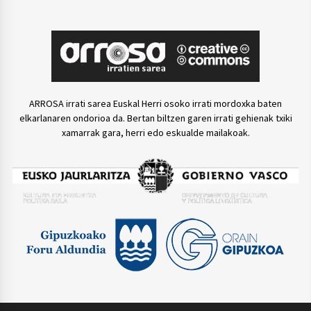
ARROSA irrati sarea Euskal Herri osoko irrati mordoxka baten
elkarlanaren ondorioa da. Bertan biltzen garen irrati gehienak txiki
xamarrak gara, herri edo eskualde mailakoak.