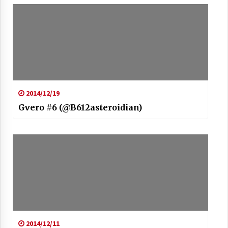
Arrosaren laburpen bideoa Hamaika
Telebistaren eskutik
2021/06/30
2014/12/19
Gvero #6 (@B612asteroidian)
2014/12/11