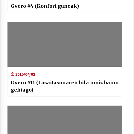
Gvero #4 (Konfort guneak)
2015/04/02
Gvero #11 (Lasaitasunaren bila inoiz baino
gehiago)