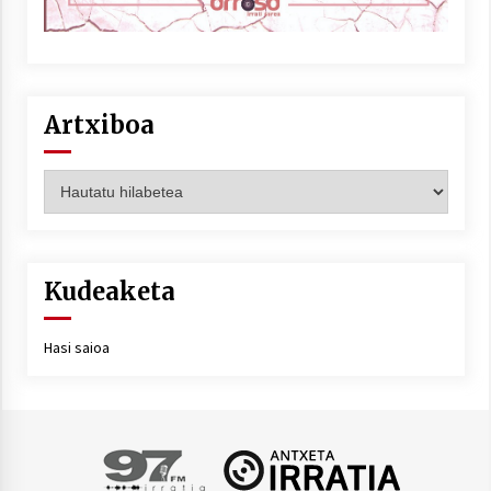
Artxiboa
Artxiboa
Kudeaketa
Hasi saioa