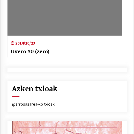
2014/10/23
Gvero #0 (zero)
Azken txioak
@arrosasarea-ko txioak