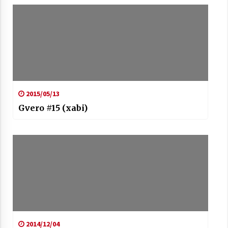
2021/07/01
Arrosaren laburpen bideoa Hamaika
Telebistaren eskutik
2015/05/13
2021/06/30
Gvero #15 (xabi)
2014/12/04