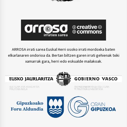
ARROSA irrati sarea Euskal Herri osoko irrati mordoxka baten
elkarlanaren ondorioa da. Bertan biltzen garen irrati gehienak txiki
xamarrak gara, herri edo eskualde mailakoak.