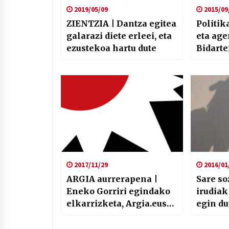
2019/05/09
2015/09
ZIENTZIA | Dantza egitea
Politik
galarazi diete erleei, eta
eta age
ezustekoa hartu dute
Bidarte
2017/11/29
2016/01
ARGIA aurrerapena |
Sare so
Eneko Gorriri egindako
irudiak
elkarrizketa, Argia.eus-
egin d
en 20. urteurrena eta
Usoa A
Andeka Juradorekin hitz