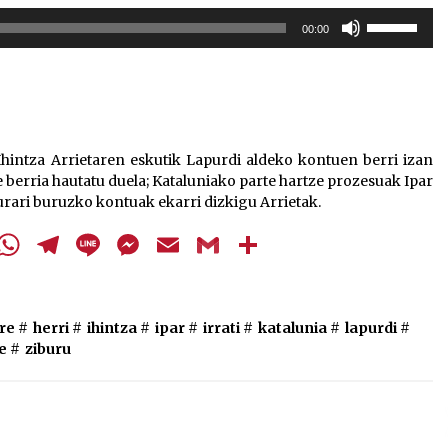
Arrosa sareko IX. topaketak!
Erabili
00:00
gora/behera
2021/10/13
gezi-
teklak
bolumena
Arrosari buruzko erreportaia
igotzeko
2021/07/16
edo
 Ihintza Arrietaren eskutik Lapurdi aldeko kontuen berri izan
jaisteko.
 berria hautatu duela; Kataluniako parte hartze prozesuak Ipar
urari buruzko kontuak ekarri dizkigu Arrietak.
cebook
Twitter
WhatsApp
Telegram
Line
Messenger
Email
Gmail
Share
Zebrabidearen denboraldi
amaiera EHZtik
2021/07/01
re
#
herri
#
ihintza
#
ipar
#
irrati
#
katalunia
#
lapurdi
#
e
#
ziburu