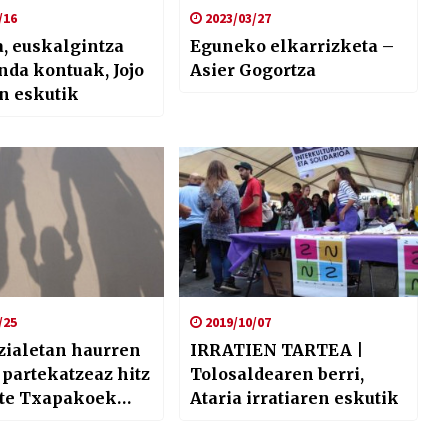
/16
2023/03/27
a, euskalgintza
Eguneko elkarrizketa –
nda kontuak, Jojo
Asier Gogortza
n eskutik
/25
2019/10/07
zialetan haurren
IRRATIEN TARTEA |
 partekatzeaz hitz
Tolosaldearen berri,
ute Txapakoek
Ataria irratiaren eskutik
girrerekin