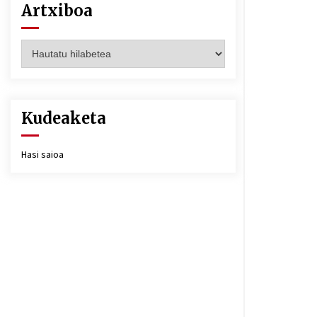
Artxiboa
Artxiboa
Kudeaketa
Hasi saioa