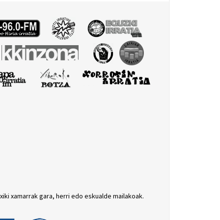
txiki xamarrak gara, herri edo eskualde mailakoak.