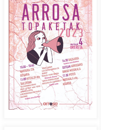
Azaroak 6 Iurretan Arrosa
sarearen IX. topaketak
2021/10/04
Berria egunkarian
elkarrizketa Arrosaren 20
urteez
2021/07/06
Arrosaren laburpen bideoa
Hamaika Telebistaren eskutik
2021/06/30