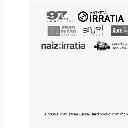
egindakoak ekarri
dizkizgu Estitxu
Eizagirrek
ARROSA irrati sarea Euskal Herri osoko irrati mor