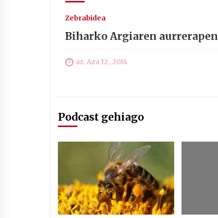
Zebrabidea
Biharko Argiaren aurrerapen
az. Aza 12 , 2014
Podcast gehiago