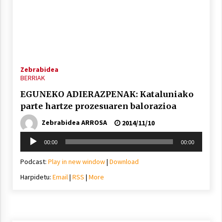
Zebrabidea
BERRIAK
EGUNEKO ADIERAZPENAK: Kataluniako
parte hartze prozesuaren balorazioa
Zebrabidea ARROSA
2014/11/10
Soinu
00:00
00:00
erreproduzigailua
Podcast:
Play in new window
|
Download
Harpidetu:
Email
|
RSS
|
More