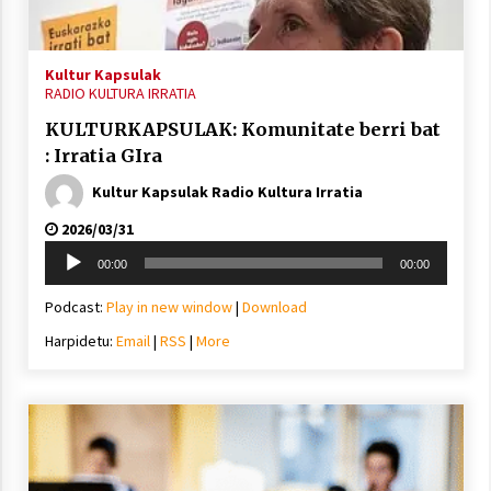
2021/11/25
Kultur Kapsulak
RADIO KULTURA IRRATIA
KULTURKAPSULAK: Komunitate berri bat
: Irratia GIra
Mahai-ingurua: irratia, podcastak
eta ondoren zer?
Kultur Kapsulak Radio Kultura Irratia
2021/11/12
2026/03/31
Soinu
00:00
00:00
erreproduzigailua
Podcast:
Play in new window
|
Download
Harpidetu:
Email
|
RSS
|
More
Arrosaren IX. Topaketak – Mila
esker guztioi!
2021/11/11