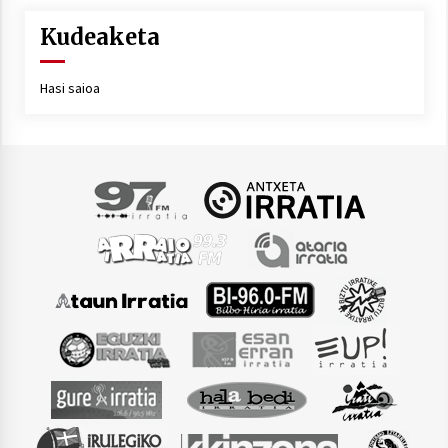
Kudeaketa
Hasi saioa