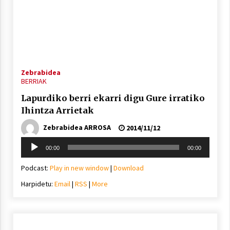
Arrosaren laburpen bideoa Hamaika
Zebrabidea
Telebistaren eskutik
BERRIAK
2021/06/30
Lapurdiko berri ekarri digu Gure irratiko
Ihintza Arrietak
Zebrabidea ARROSA
2014/11/12
Soinu
00:00
00:00
erreproduzigailua
Podcast:
Play in new window
|
Download
Harpidetu:
Email
|
RSS
|
More