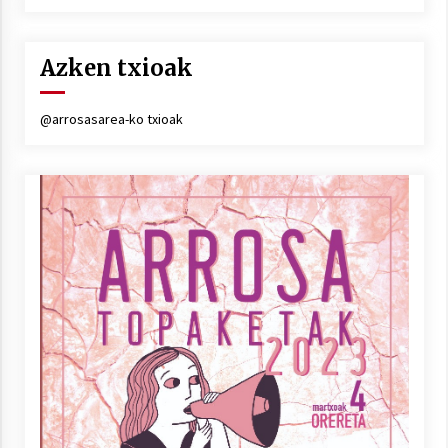
Azken txioak
@arrosasarea-ko txioak