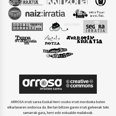
ARROSA irrati sarea Euskal Herri osoko irrati mordoxka baten
elkarlanaren ondorioa da. Bertan biltzen garen irrati gehienak txiki
xamarrak gara, herri edo eskualde mailakoak.