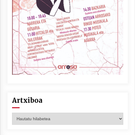
Artxiboa
Artxiboa