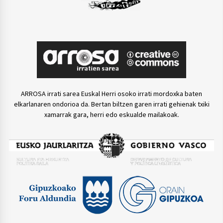
ARROSA irrati sarea Euskal Herri osoko irrati mordoxka baten
elkarlanaren ondorioa da. Bertan biltzen garen irrati gehienak txiki
xamarrak gara, herri edo eskualde mailakoak.