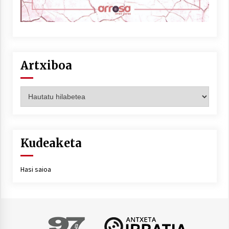
Artxiboa
Artxiboa
Kudeaketa
Hasi saioa