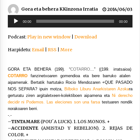
inguruko tailerraren audioa
Gora eta behera KKinzona Irratia
2014/06/03
2021/11/25
Soinu
00:00
00:00
erreproduzigailua
Podcast:
Play in new window
|
Download
Harpidetu:
Email
|
RSS
|
More
Mahai-ingurua: irratia, podcastak
eta ondoren zer?
2021/11/12
GORA ETA BEHERA (199). “
COTARRO
…” ((199. irratsaioa)
COTARRO
fanzinetxoaren gomendioa eta bere barruko atalen
aipamenak. Bertatik hartutako Rocio Mendozaren +QUE PASADO
NOS SEPARA? ipuin motza,
Bilboko Liburu Anarkistaren Azoka
ra
gerturatu ziren argitaletxeen-kolektiboen aipamena eta
Ni derecho
decidir ni Podemos. Las eleciones son una farsa
testuaren nondik
norakoaren berri.
Arrosaren IX. Topaketak – Mila
-.-
esker guztioi!
–
TINTAMARE
(POU´A LUCK). 1. LOS MONOS. +
2021/11/11
–
ACCIDENTE
(AMISTAD Y REBELION). 2. REJAS DE
COLOR. +