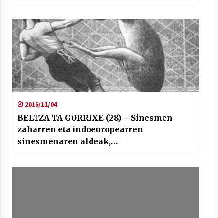
2016/11/04
BELTZA TA GORRIXE (28) – Sinesmen
zaharren eta indoeuropearren
sinesmenaren aldeak,…