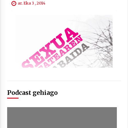
2021/07/01
ar. Eka 3 , 2014
Arrosaren laburpen bideoa Hamaika
Telebistaren eskutik
2021/06/30
Podcast gehiago