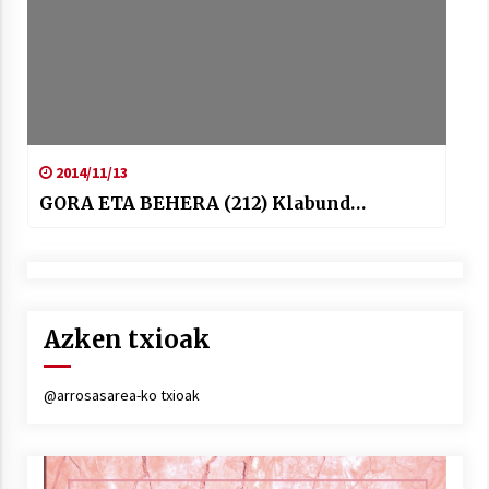
2014/11/13
GORA ETA BEHERA (212) Klabund…
Azken txioak
@arrosasarea-ko txioak