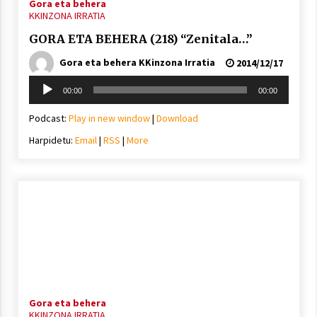
Gora eta behera
KKINZONA IRRATIA
GORA ETA BEHERA (218) “Zenitala…”
Gora eta behera KKinzona Irratia
2014/12/17
Soinu
00:00
00:00
erreproduzigailua
Podcast:
Play in new window
|
Download
Harpidetu:
Email
|
RSS
|
More
Gora eta behera
KKINZONA IRRATIA