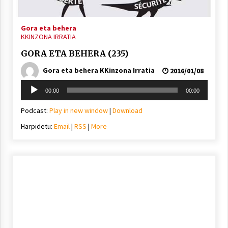
Gora eta behera
KKINZONA IRRATIA
GORA ETA BEHERA (235)
Gora eta behera KKinzona Irratia
2016/01/08
Soinu
00:00
00:00
erreproduzigailua
Podcast:
Play in new window
|
Download
Harpidetu:
Email
|
RSS
|
More