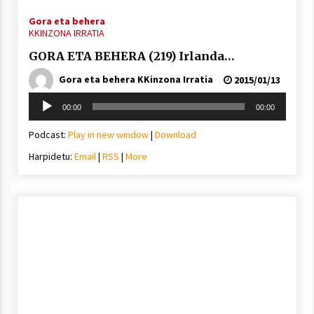
Gora eta behera
KKINZONA IRRATIA
GORA ETA BEHERA (219) Irlanda…
Gora eta behera KKinzona Irratia
2015/01/13
Soinu
00:00
00:00
erreproduzigailua
Podcast:
Play in new window
|
Download
Harpidetu:
Email
|
RSS
|
More