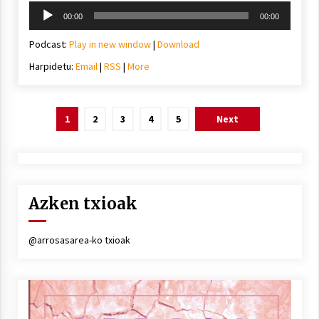
Soinu
00:00
00:00
erreproduzigailua
Podcast:
Play in new window
|
Download
Harpidetu:
Email
|
RSS
|
More
Posts
1
2
3
4
5
Next
pagination
Azken txioak
@arrosasarea-ko txioak