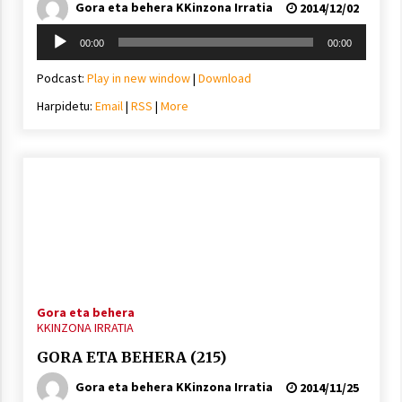
Gora eta behera KKinzona Irratia
2014/12/02
Soinu
00:00
00:00
erreproduzigailua
Podcast:
Play in new window
|
Download
Harpidetu:
Email
|
RSS
|
More
Gora eta behera
KKINZONA IRRATIA
GORA ETA BEHERA (215)
Gora eta behera KKinzona Irratia
2014/11/25