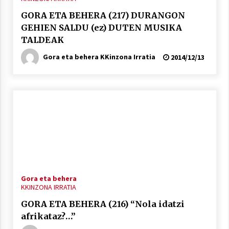
GORA ETA BEHERA (217) DURANGON
GEHIEN SALDU (ez) DUTEN MUSIKA
TALDEAK
Gora eta behera KKinzona Irratia
2014/12/13
Gora eta behera
KKINZONA IRRATIA
GORA ETA BEHERA (216) “Nola idatzi
afrikataz?…”