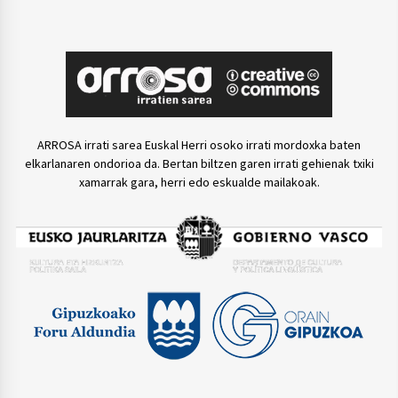
ARROSA irrati sarea Euskal Herri osoko irrati mordoxka baten
elkarlanaren ondorioa da. Bertan biltzen garen irrati gehienak txiki
xamarrak gara, herri edo eskualde mailakoak.