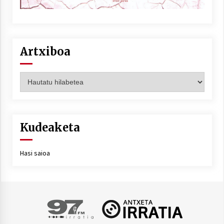
Artxiboa
Artxiboa
Kudeaketa
Hasi saioa