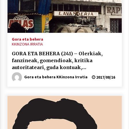
Arrosa sareko IX. topaketak!
2021/10/13
Azaroak 6 Iurretan Arrosa sarearen
IX. topaketak
Gora eta behera
2021/10/04
KKINZONA IRRATIA
GORA ETA BEHERA (241) – Olerkiak,
fanzineak, gomendioak, kritika
Segura irratian Arrosaren 20 urteez
autoritateari, guda kontuak,…
2021/07/22
Gora eta behera KKinzona Irratia
2017/08/16
Arrosari buruzko erreportaia
2021/07/16