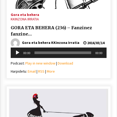
Gora eta behera
KKINZONA IRRATIA
GORA ETA BEHERA (236) – Fanzinez
fanzine…
Arrosaren laburpen bideoa Hamaika
Telebistaren eskutik
Gora eta behera KKinzona Irratia
2016/03/14
2021/06/30
Soinu
00:00
00:00
erreproduzigailua
Podcast:
Play in new window
|
Download
Harpidetu:
Email
|
RSS
|
More