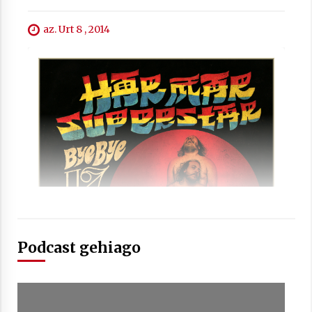
az. Urt 8 , 2014
Arrosaren laburpen bideoa Hamaika
Telebistaren eskutik
2021/06/30
Podcast gehiago