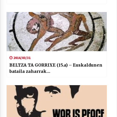
2016/03/31
BELTZA TA GORRIXE (15.a) – Euskaldunen
bataila zaharrak…