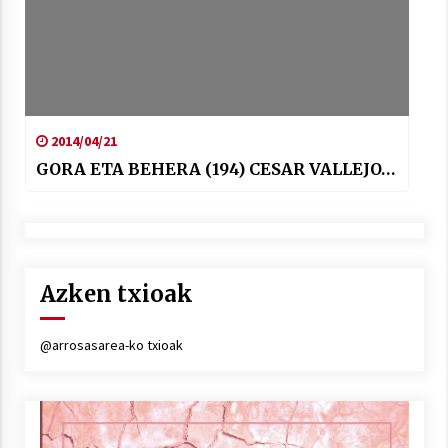
2014/04/21
GORA ETA BEHERA (194) CESAR VALLEJO…
Azken txioak
@arrosasarea-ko txioak