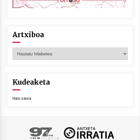
Artxiboa
Artxiboa
Kudeaketa
Hasi saioa