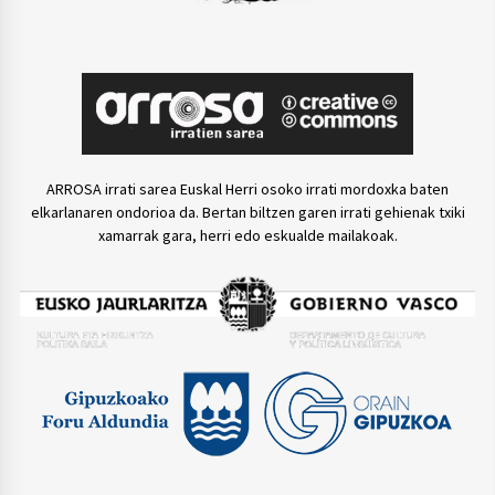
ARROSA irrati sarea Euskal Herri osoko irrati mordoxka baten
elkarlanaren ondorioa da. Bertan biltzen garen irrati gehienak txiki
xamarrak gara, herri edo eskualde mailakoak.