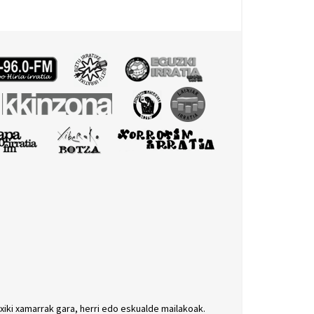
txiki xamarrak gara, herri edo eskualde mailakoak.