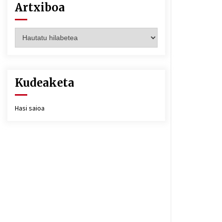
Artxiboa
Artxiboa
Kudeaketa
Hasi saioa