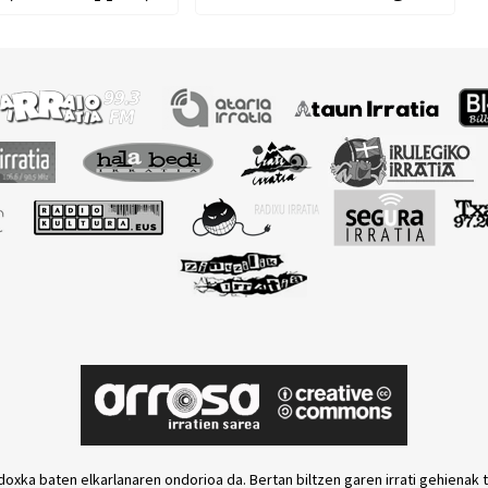
ase, Wilco…
Gaby Moreno, Los
Hermanos Cubero,
Amorante, Keu
Agirretxea…)
doxka baten elkarlanaren ondorioa da. Bertan biltzen garen irrati gehienak 