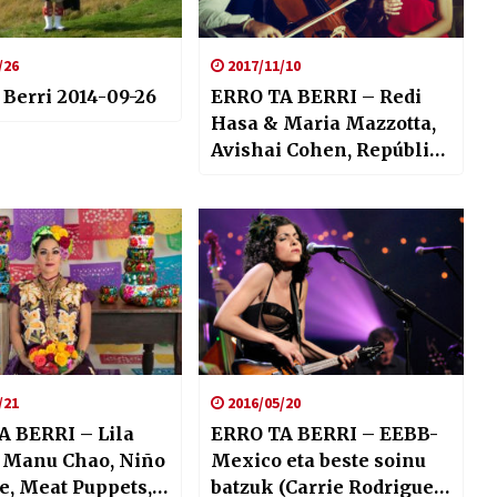
/26
2017/11/10
 Berri 2014-09-26
ERRO TA BERRI – Redi
Hasa & Maria Mazzotta,
Avishai Cohen, República
Afrobeat Vol.4…
/21
2016/05/20
A BERRI – Lila
ERRO TA BERRI – EEBB-
 Manu Chao, Niño
Mexico eta beste soinu
e, Meat Puppets,
batzuk (Carrie Rodriguez,