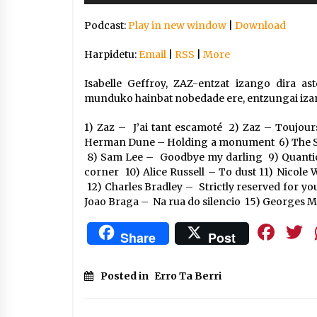
Arrosaren IX. Topaketak –
Podcast:
Play in new window
|
Download
Mila esker guztioi!
2021/11/11
Harpidetu:
Email
|
RSS
|
More
Segura irratian Arrosaren 20
Isabelle Geffroy, ZAZ-entzat izango dira a
urteez
munduko hainbat nobedade ere, entzungai izang
2021/07/22
1) Zaz – J’ai tant escamoté 2) Zaz – Toujour
Herman Dune – Holding a monument 6) The Sh
8) Sam Lee – Goodbye my darling 9) Quantic
corner 10) Alice Russell – To dust 11) Nicole W
12) Charles Bradley – Strictly reserved for y
Hala Bedi irratiko Hizpidea
Joao Braga – Na rua do silencio 15) Georges Mo
saioan Arrosaren 20 urteez
Fa
2021/07/03
Share
Post
Posted in
Erro Ta Berri