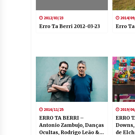
2012/03/23
2014/09
Erro Ta Berri 2012-03-23
Erro Ta
2016/11/25
2019/06
ERRO TA BERRI –
ERRO T
Antonio Zambujo, Danças
Downs,
Ocultas, Rodrigo Leão &
de Elch