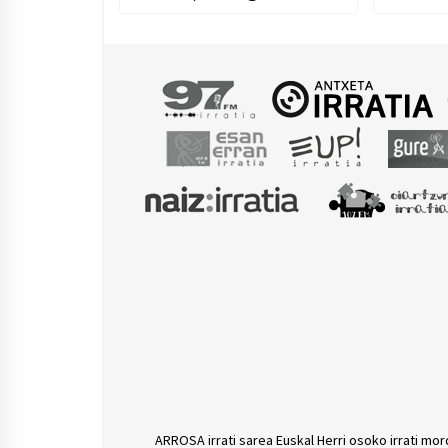
Scott Matthew, Dhafer
Neko C
Youssef, Antonio Lizana,
Rocío Márquez…
ARROSA irrati sarea Euskal Herri osoko irrati mor