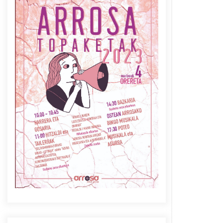
Azaroak 6 Iurretan Arrosa
sarearen IX. topaketak
2021/10/04
Berria egunkarian
elkarrizketa Arrosaren 20
urteez
2021/07/06
Arrosaren laburpen bideoa
Hamaika Telebistaren eskutik
2021/06/30