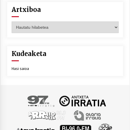
Artxiboa
Artxiboa
Kudeaketa
Hasi saioa