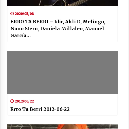
2020/05/08
ERRO TA BERRI – Idir, Akli D, Melingo,
Nano Stern, Daniela Millaleo, Manuel
García…
2012/06/22
Erro Ta Berri 2012-06-22