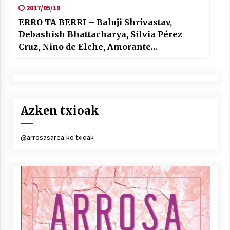
2017/05/19
ERRO TA BERRI – Baluji Shrivastav,
Debashish Bhattacharya, Silvia Pérez
Cruz, Niño de Elche, Amorante…
Azken txioak
@arrosasarea-ko txioak