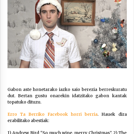
Arrosa sareko IX. topaketak!
2021/10/13
Azaroak 6 Iurretan Arrosa sarearen
IX. topaketak
2021/10/04
Segura irratian Arrosaren 20 urteez
2021/07/22
Gabon aste honetarako iazko saio berezia berreskuratu
dut. Bertan gustu onarekin idatzitako gabon kantak
topatuko dituzu.
Arrosari buruzko erreportaia
2021/07/16
Erro Ta Berriko Facebook horri berria
. Hauek dira
erabilitako abestiak:
1) Andrew Bird “So much wine, merry Christmas”, 2) The