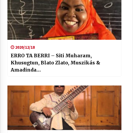
2020/12/18
ERRO TA BERRI – Siti Muharam,
Khusugtun, Blato Zlato, Muszikás &
Amadinda…