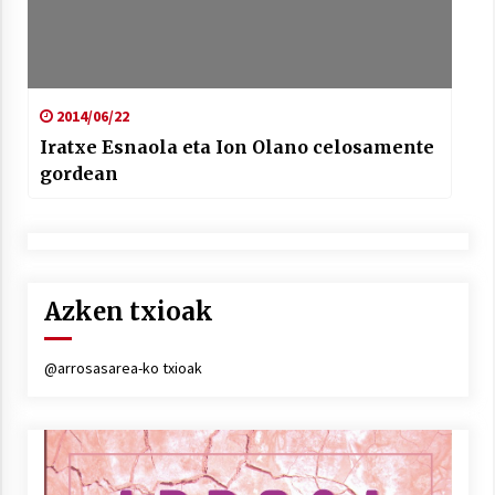
2014/06/22
Iratxe Esnaola eta Ion Olano celosamente
gordean
Azken txioak
@arrosasarea-ko txioak