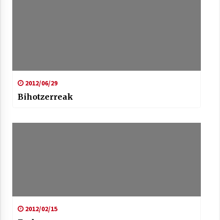
Arrosaren laburpen bideoa Hamaika
Telebistaren eskutik
2012/06/29
2021/06/30
Bihotzerreak
2012/02/15