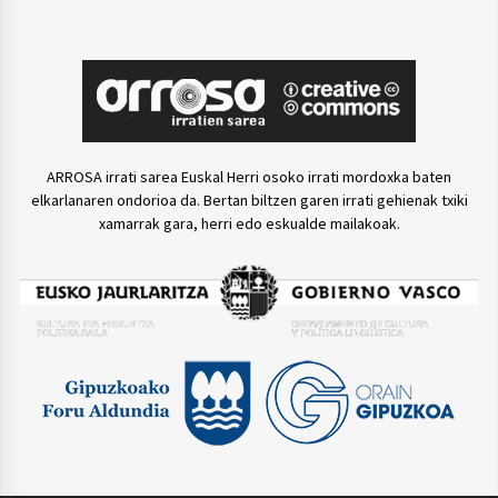
ARROSA irrati sarea Euskal Herri osoko irrati mordoxka baten
elkarlanaren ondorioa da. Bertan biltzen garen irrati gehienak txiki
xamarrak gara, herri edo eskualde mailakoak.