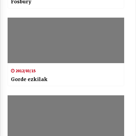
Fosbury
2012/03/15
Gorde ezkilak