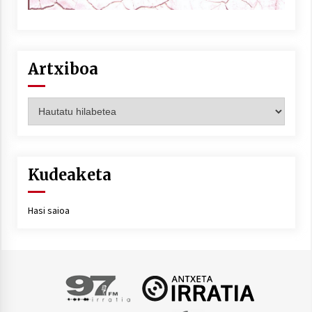
Artxiboa
Artxiboa
Kudeaketa
Hasi saioa