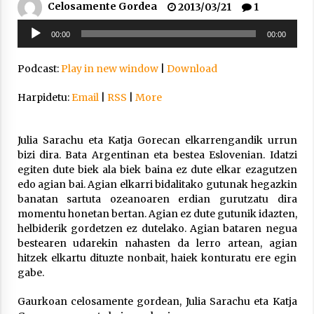
Celosamente Gordea
2013/03/21
1
2021/11/25
Soinu
00:00
00:00
erreproduzigailua
Podcast:
Play in new window
|
Download
Harpidetu:
Email
|
RSS
|
More
Mahai-ingurua: irratia, podcastak
eta ondoren zer?
2021/11/12
Julia Sarachu eta Katja Gorecan elkarrengandik urrun
bizi dira. Bata Argentinan eta bestea Eslovenian. Idatzi
egiten dute biek ala biek baina ez dute elkar ezagutzen
edo agian bai. Agian elkarri bidalitako gutunak hegazkin
banatan sartuta ozeanoaren erdian gurutzatu dira
momentu honetan bertan. Agian ez dute gutunik idazten,
helbiderik gordetzen ez dutelako. Agian bataren negua
Arrosaren IX. Topaketak – Mila
bestearen udarekin nahasten da lerro artean, agian
esker guztioi!
hitzek elkartu dituzte nonbait, haiek konturatu ere egin
2021/11/11
gabe.
Gaurkoan celosamente gordean, Julia Sarachu eta Katja