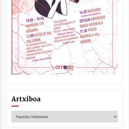
Artxiboa
Artxiboa