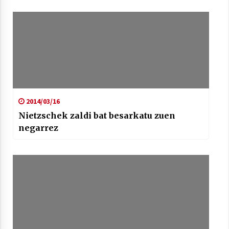
Arrosaren laburpen bideoa Hamaika
Telebistaren eskutik
2021/06/30
2014/03/16
Nietzschek zaldi bat besarkatu zuen
negarrez