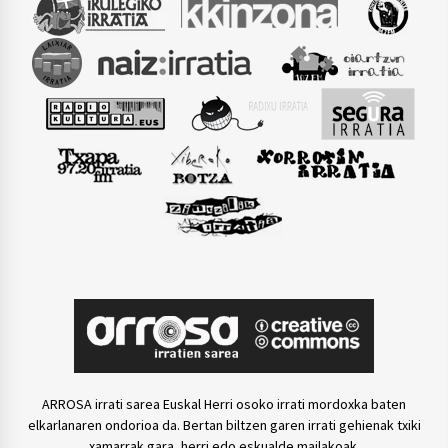
ARROSA irrati sarea Euskal Herri osoko irrati mordoxka baten
elkarlanaren ondorioa da. Bertan biltzen garen irrati gehienak txiki
xamarrak gara, herri edo eskualde mailakoak.