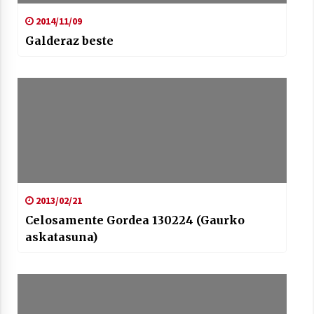
2014/11/09
Galderaz beste
2013/02/21
Celosamente Gordea 130224 (Gaurko
askatasuna)