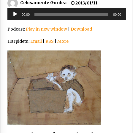
Celosamente Gordea
2013/01/11
2021/11/25
Soinu
00:00
00:00
erreproduzigailua
Podcast:
Play in new window
|
Download
Harpidetu:
Email
|
RSS
|
More
Mahai-ingurua: irratia, podcastak
eta ondoren zer?
2021/11/12
Arrosaren IX. Topaketak – Mila
esker guztioi!
2021/11/11