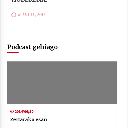
ol. Urt 11 , 2013
Berria egunkarian elkarrizketa
Arrosaren 20 urteez
2021/07/06
Podcast gehiago
Hala Bedi irratiko Hizpidea saioan
Arrosaren 20 urteez
2021/07/03
Zebrabidearen denboraldi amaiera
2014/06/30
EHZtik
Zertarako esan
2021/07/01