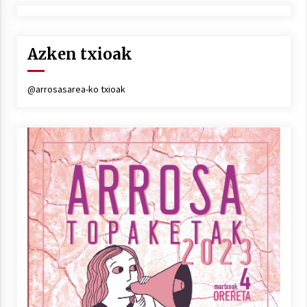
Azken txioak
@arrosasarea-ko txioak