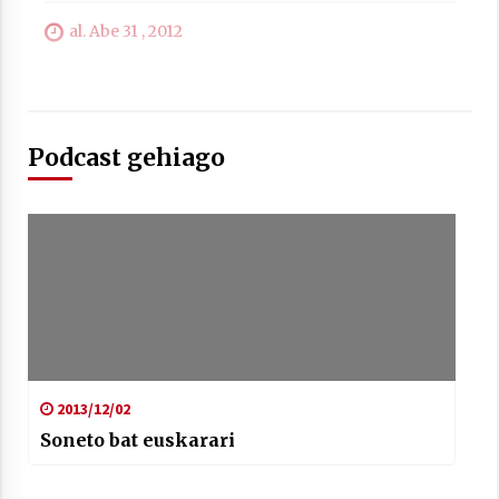
al. Abe 31 , 2012
Berria egunkarian elkarrizketa
Arrosaren 20 urteez
Podcast gehiago
2021/07/06
Hala Bedi irratiko Hizpidea saioan
Arrosaren 20 urteez
2021/07/03
2013/12/02
Zebrabidearen denboraldi amaiera
Soneto bat euskarari
EHZtik
2021/07/01