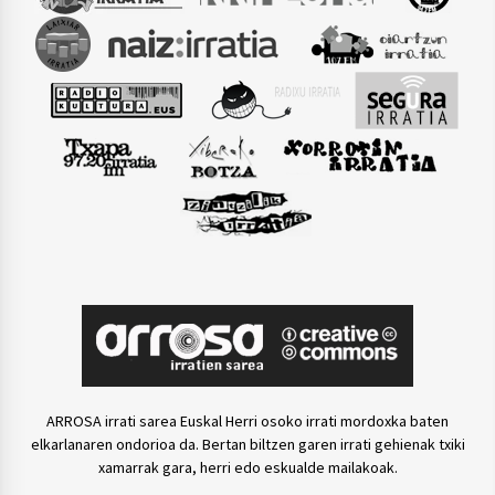
ARROSA irrati sarea Euskal Herri osoko irrati mordoxka baten
elkarlanaren ondorioa da. Bertan biltzen garen irrati gehienak txiki
xamarrak gara, herri edo eskualde mailakoak.