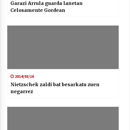
Garazi Arrula guarda lanetan
Celosamente Gordean
2014/03/16
Nietzschek zaldi bat besarkatu zuen
negarrez