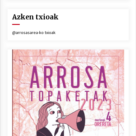
Azken txioak
@arrosasarea-ko txioak