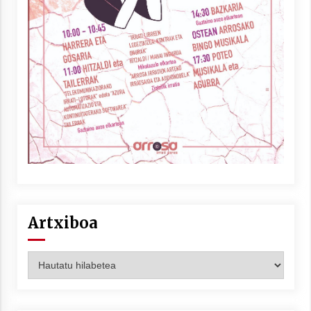
Artxiboa
Artxiboa