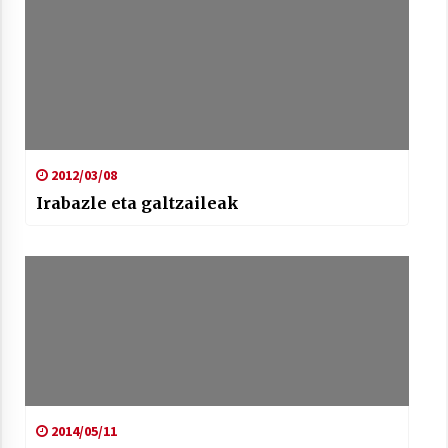
Arrosaren laburpen bideoa Hamaika
Telebistaren eskutik
2012/03/08
2021/06/30
Irabazle eta galtzaileak
2014/05/11