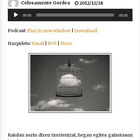
Celosamente Gordea
2012/12/28
2021/11/25
Soinu
00:00
00:00
erreproduzigailua
Podcast:
Play in new window
|
Download
Harpidetu:
Email
|
RSS
|
More
Mahai-ingurua: irratia, podcastak
eta ondoren zer?
2021/11/12
Arrosaren IX. Topaketak – Mila
esker guztioi!
2021/11/11
Kaiolan sortu diren txorientzat, hegan egitea gaixotasun