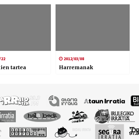
/22
2012/03/08
ien tartea
Harremanak