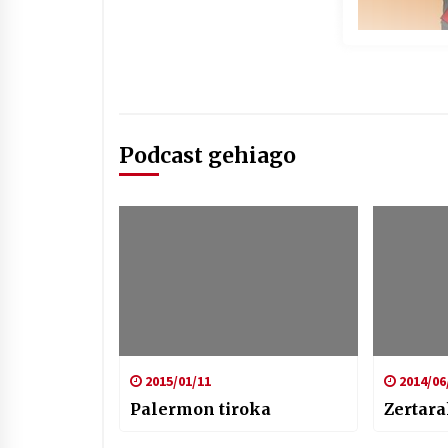
Podcast gehiago
2015/01/11
2014/06
Palermon tiroka
Zertar