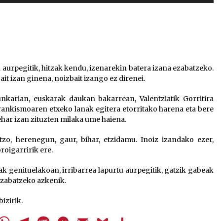
Arrosa sareko IX. topaketak!
gezi-
teklak
2021/10/13
bolumena
igotzeko
edo
Arrosari buruzko erreportaia
jaisteko.
u aurpegitik, hitzak kendu, izenarekin batera izana ezabatzeko.
2021/07/16
t izan ginena, noizbait izango ez direnei.
gunkarian, euskarak daukan bakarrean, Valentziatik Gorritira
rankismoaren etxeko lanak egitera etorritako harena eta bere
ehar izan zituzten milaka ume haiena.
Zebrabidearen denboraldi
zo, herenegun, gaur, bihar, etzidamu. Inoiz izandako ezer,
amaiera EHZtik
roigarririk ere.
2021/07/01
k genituelakoan, irribarrea lapurtu aurpegitik, gatzik gabeak
ezabatzeko azkenik.
izirik.