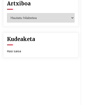
Artxiboa
Artxiboa
Kudeaketa
Hasi saioa