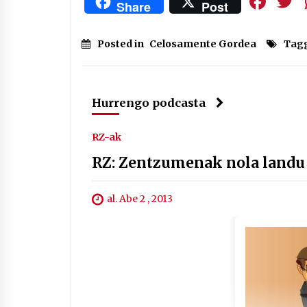
Fa
Share
Post
Posted in
Celosamente Gordea
Tag
Hurrengo podcasta
RZ-ak
RZ: Zentzumenak nola landu
al. Abe 2 , 2013