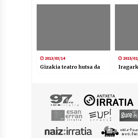
2013/03/14
2015/02
Gizakia teatro hutsa da
Iragark