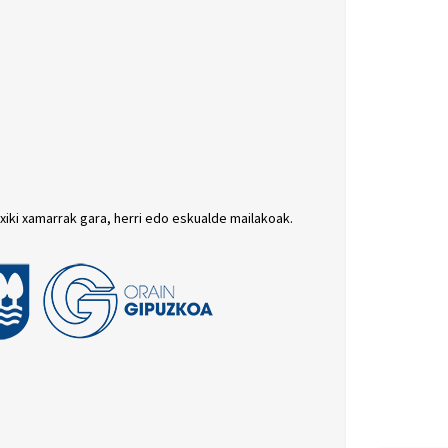
txiki xamarrak gara, herri edo eskualde mailakoak.