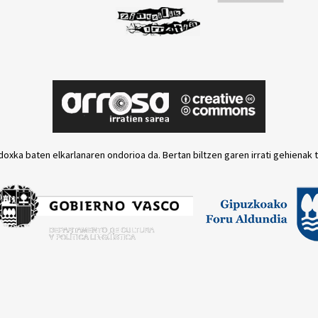
doxka baten elkarlanaren ondorioa da. Bertan biltzen garen irrati gehienak 