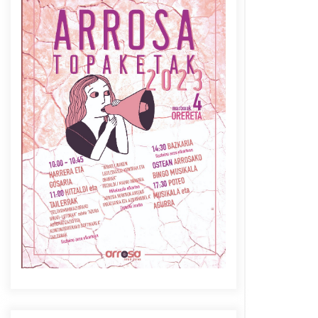
Azaroak 6 Iurretan Arrosa
sarearen IX. topaketak
2021/10/04
Berria egunkarian
elkarrizketa Arrosaren 20
urteez
2021/07/06
Arrosaren laburpen bideoa
Hamaika Telebistaren eskutik
2021/06/30