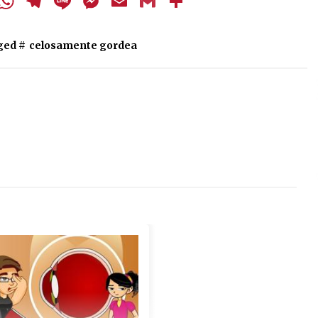
cebook
Twitter
WhatsApp
Telegram
Line
Messenger
Email
Gmail
Share
ged #
celosamente gordea