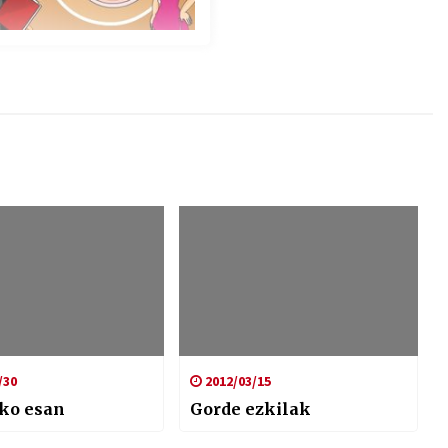
/30
2012/03/15
ako esan
Gorde ezkilak