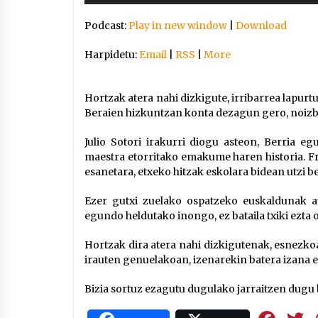
Arrosaren IX. Topaketak –
Podcast:
Play in new window
|
Download
Mila esker guztioi!
2021/11/11
Harpidetu:
Email
|
RSS
|
More
Segura irratian Arrosaren 20
urteez
Hortzak atera nahi dizkigute, irribarrea lapurt
Beraien hizkuntzan konta dezagun gero, noizbai
2021/07/22
Julio Sotori irakurri diogu asteon, Berria e
maestra etorritako emakume haren historia. F
esanetara, etxeko hitzak eskolara bidean utzi b
Hala Bedi irratiko Hizpidea
Ezer gutxi zuelako ospatzeko euskaldunak at
saioan Arrosaren 20 urteez
egundo heldutako inongo, ez bataila txiki ezta o
2021/07/03
Hortzak dira atera nahi dizkigutenak, esnezkoa
irauten genuelakoan, izenarekin batera izana 
Bizia sortuz ezagutu dugulako jarraitzen dugu b