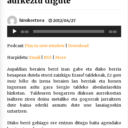
aurkeztu digute
inguruko tailerraren audioa
2021/11/25
hirukortxea
2012/04/27
Soinu
00:00
00:00
erreproduzigailua
Podcast:
Play in new window
|
Download
Mahai-ingurua: irratia, podcastak
eta ondoren zer?
Harpidetu:
Email
|
RSS
|
More
2021/11/12
Aspaldian beraien berri izan gabe eta disko berria
besapean dutela etorri zaizkigu Eraso! taldekoak,
Ez gara
inoiz hilko
du izena beraien lan berriak eta honen
inguruan aritu gara Sergio taldeko abeslariarekin
hizketan. Taldearen bosgarren diskoan aurrekoetan
isaltzen ziren doinu metaliko eta gogorrak jarraitzen
Arrosaren IX. Topaketak – Mila
dute baina ederki asmatu dute une lasaiagoekin
esker guztioi!
uztartzen.
2021/11/11
Disko berri gehiago ere entzun ditugu baita agendako