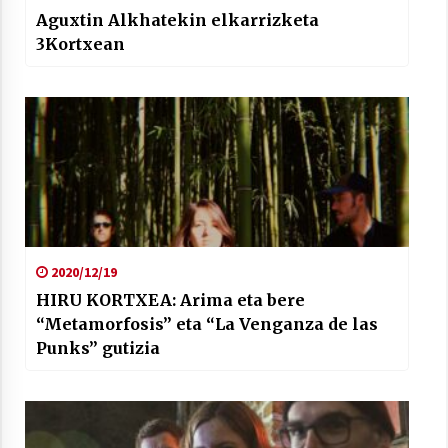
Aguxtin Alkhatekin elkarrizketa
3Kortxean
2020/12/19
HIRU KORTXEA: Arima eta bere
“Metamorfosis” eta “La Venganza de las
Punks” gutizia