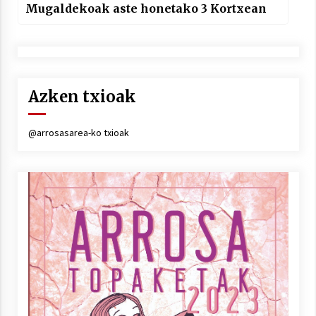
Mugaldekoak aste honetako 3 Kortxean
Azken txioak
@arrosasarea-ko txioak