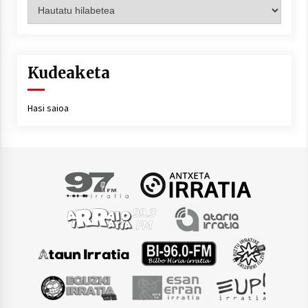
Artxiboa
Kudeaketa
Hasi saioa