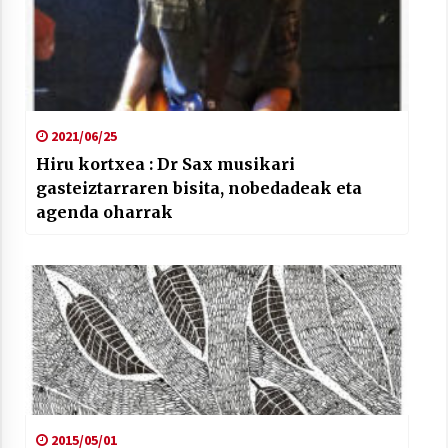
2021/07/01
2021/06/25
Arrosaren laburpen bideoa Hamaika
Hiru kortxea : Dr Sax musikari
Telebistaren eskutik
gasteiztarraren bisita, nobedadeak eta
2021/06/30
agenda oharrak
2015/05/01