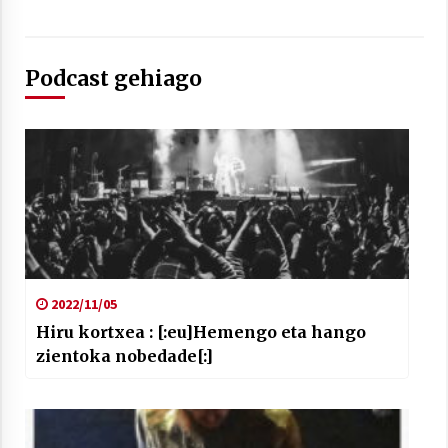
Podcast gehiago
Berria egunkarian elkarrizketa
Arrosaren 20 urteez
2021/07/06
Hala Bedi irratiko Hizpidea saioan
Arrosaren 20 urteez
2021/07/03
2022/11/05
Hiru kortxea : [:eu]Hemengo eta hango
zientoka nobedade[:]
Zebrabidearen denboraldi amaiera
EHZtik