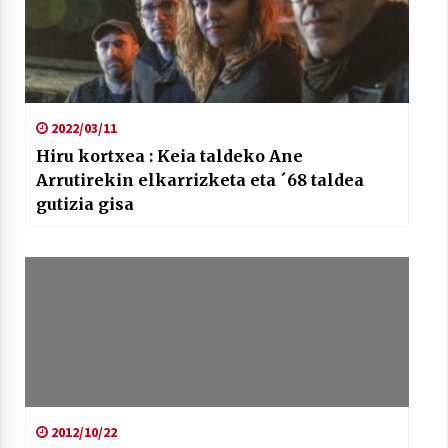
2022/03/11
Hiru kortxea : Keia taldeko Ane
Arrutirekin elkarrizketa eta ´68 taldea
gutizia gisa
2012/10/22