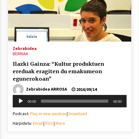
Zebrabidea
BERRIAK
Ilazki Gainza: “Kultur produktuen
ereduak eragiten du emakumeon
egunerokoan”
Zebrabidea ARROSA
2016/09/14
Soinu
00:00
00:00
erreproduzigailua
Podcast:
Play in new window
|
Download
Harpidetu:
Email
|
RSS
|
More