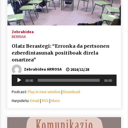
Arrosa sareko IX. topaketak!
2021/10/13
Zebrabidea
Azaroak 6 Iurretan Arrosa sarearen
BERRIAK
IX. topaketak
Olatz Berastegi: “Erronka da pertsonen
2021/10/04
ezberdintasunak positiboak direla
onartzea”
Segura irratian Arrosaren 20 urteez
Zebrabidea ARROSA
2016/11/28
2021/07/22
Soinu
00:00
00:00
erreproduzigailua
Podcast:
Play in new window
|
Download
Harpidetu:
Email
|
RSS
|
More
Arrosari buruzko erreportaia
2021/07/16