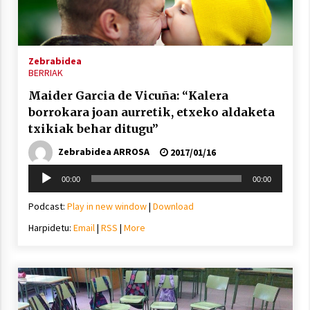
inguruko tailerraren audioa
2021/11/25
Zebrabidea
BERRIAK
Maider Garcia de Vicuña: “Kalera
borrokara joan aurretik, etxeko aldaketa
Mahai-ingurua: irratia, podcastak
txikiak behar ditugu”
eta ondoren zer?
Zebrabidea ARROSA
2021/11/12
2017/01/16
Soinu
00:00
00:00
erreproduzigailua
Podcast:
Play in new window
|
Download
Harpidetu:
Email
|
RSS
|
More
Arrosaren IX. Topaketak – Mila
esker guztioi!
2021/11/11