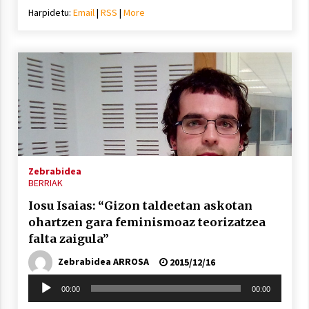
Harpidetu:
Email
|
RSS
|
More
Zebrabidea
BERRIAK
Iosu Isaias: “Gizon taldeetan askotan
ohartzen gara feminismoaz teorizatzea
falta zaigula”
Zebrabidea ARROSA
2015/12/16
Soinu
00:00
00:00
erreproduzigailua