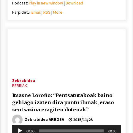
Podcast:
Play in new window
|
Download
Harpidetu:
Email
|
RSS
|
More
Zebrabidea
BERRIAK
Itsasne Loroño: “Pentsatutakoak baino
gehiago izaten dira puntu ilunak, eraso
sentsazioa eragiten dutenak”
Zebrabidea ARROSA
2015/11/25
Soinu
00:00
00:00