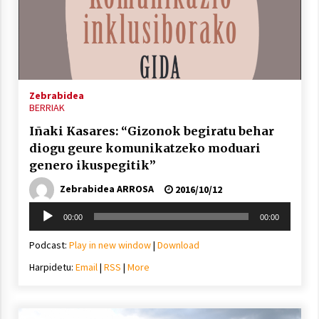
Berria egunkarian elkarrizketa
Arrosaren 20 urteez
Zebrabidea
BERRIAK
2021/07/06
Iñaki Kasares: “Gizonok begiratu behar
Hala Bedi irratiko Hizpidea saioan
diogu geure komunikatzeko moduari
Arrosaren 20 urteez
genero ikuspegitik”
2021/07/03
Zebrabidea ARROSA
2016/10/12
Soinu
00:00
00:00
erreproduzigailua
Podcast:
Play in new window
|
Download
Harpidetu:
Email
|
RSS
|
More
Zebrabidearen denboraldi amaiera
EHZtik