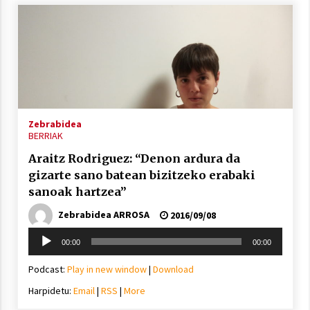
Zebrabidea
BERRIAK
Araitz Rodriguez: “Denon ardura da
gizarte sano batean bizitzeko erabaki
sanoak hartzea”
Zebrabidea ARROSA
2016/09/08
Soinu
00:00
00:00
erreproduzigailua
Podcast:
Play in new window
|
Download
Harpidetu:
Email
|
RSS
|
More