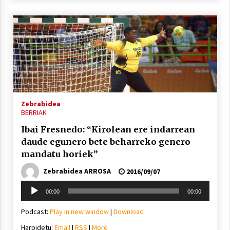
Zebrabidea
BERRIAK
Ibai Fresnedo: “Kirolean ere indarrean
daude egunero bete beharreko genero
mandatu horiek”
Zebrabidea ARROSA
2016/09/07
Soinu
00:00
00:00
erreproduzigailua
Podcast:
Play in new window
|
Download
Harpidetu:
Email
|
RSS
|
More