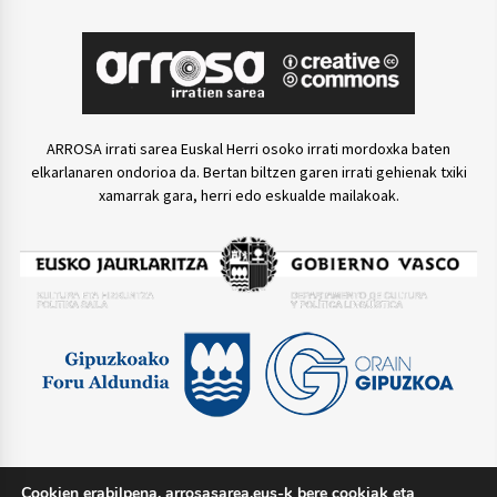
ARROSA irrati sarea Euskal Herri osoko irrati mordoxka baten
elkarlanaren ondorioa da. Bertan biltzen garen irrati gehienak txiki
xamarrak gara, herri edo eskualde mailakoak.
Cookien erabilpena. arrosasarea.eus-k bere cookiak eta