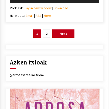
erreproduzigailua
Podcast:
Play in new window
|
Download
Harpidetu:
Email
|
RSS
|
More
Posts
1
2
Next
pagination
Azken txioak
@arrosasarea-ko txioak