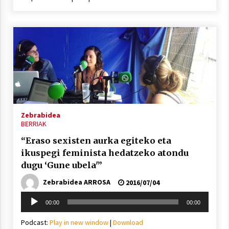
Zebrabidea
BERRIAK
“Eraso sexisten aurka egiteko eta
ikuspegi feminista hedatzeko atondu
dugu ‘Gune ubela'”
Zebrabidea ARROSA
2016/07/04
Soinu
00:00
00:00
erreproduzigailua
Podcast:
Play in new window
|
Download