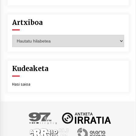
Artxiboa
Artxiboa
Kudeaketa
Hasi saioa