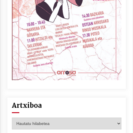
Artxiboa
Artxiboa