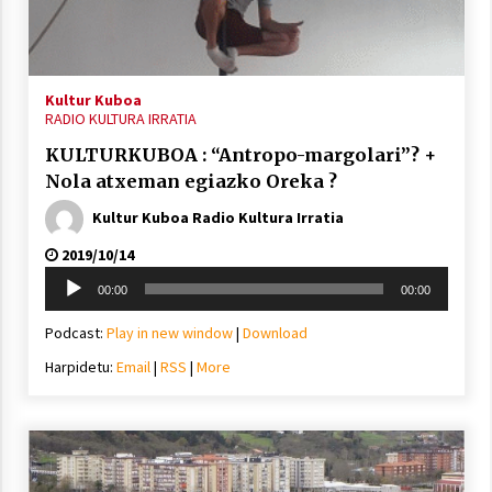
Kultur Kuboa
RADIO KULTURA IRRATIA
Arrosaren laburpen bideoa Hamaika
KULTURKUBOA : “Antropo-margolari”? +
Telebistaren eskutik
Nola atxeman egiazko Oreka ?
2021/06/30
Kultur Kuboa Radio Kultura Irratia
2019/10/14
Soinu
00:00
00:00
erreproduzigailua
Podcast:
Play in new window
|
Download
Harpidetu:
Email
|
RSS
|
More