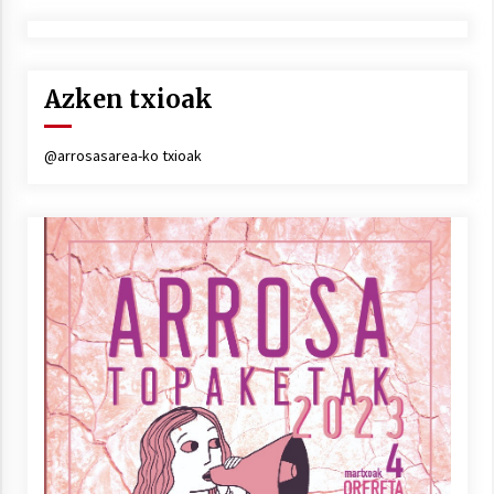
Azken txioak
@arrosasarea-ko txioak