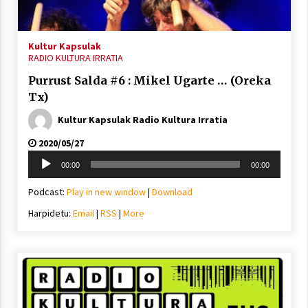
Arrosa sareko IX. topaketak!
2021/10/13
Kultur Kapsulak
RADIO KULTURA IRRATIA
Azaroak 6 Iurretan Arrosa sarearen
Purrust Salda #6 : Mikel Ugarte … (Oreka
IX. topaketak
Tx)
2021/10/04
Kultur Kapsulak Radio Kultura Irratia
2020/05/27
Segura irratian Arrosaren 20 urteez
Soinu
2021/07/22
00:00
00:00
erreproduzigailua
Podcast:
Play in new window
|
Download
Harpidetu:
Email
|
RSS
|
More
Arrosari buruzko erreportaia
2021/07/16