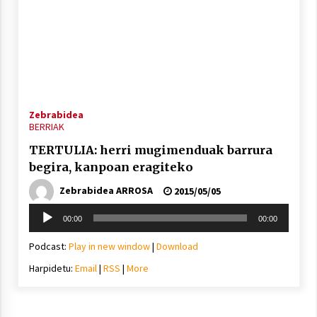
Zebrabidea
BERRIAK
TERTULIA: herri mugimenduak barrura
begira, kanpoan eragiteko
Zebrabidea ARROSA
2015/05/05
Soinu
00:00
00:00
erreproduzigailua
Podcast:
Play in new window
|
Download
Harpidetu:
Email
|
RSS
|
More