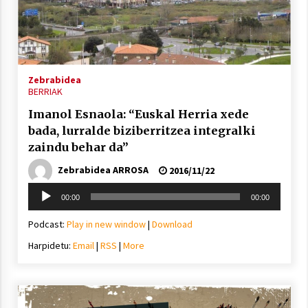
Zebrabidea
BERRIAK
Imanol Esnaola: “Euskal Herria xede
bada, lurralde biziberritzea integralki
zaindu behar da”
Zebrabidea ARROSA
2016/11/22
Soinu
00:00
00:00
erreproduzigailua
Podcast:
Play in new window
|
Download
Harpidetu:
Email
|
RSS
|
More