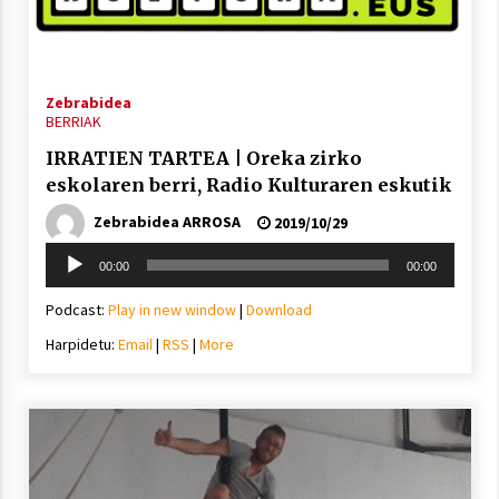
Berria egunkarian elkarrizketa
Zebrabidea
BERRIAK
Arrosaren 20 urteez
2021/07/06
IRRATIEN TARTEA | Oreka zirko
eskolaren berri, Radio Kulturaren eskutik
Hala Bedi irratiko Hizpidea saioan
Zebrabidea ARROSA
2019/10/29
Arrosaren 20 urteez
Soinu
2021/07/03
00:00
00:00
erreproduzigailua
Podcast:
Play in new window
|
Download
Harpidetu:
Email
|
RSS
|
More
Zebrabidearen denboraldi amaiera
EHZtik
2021/07/01