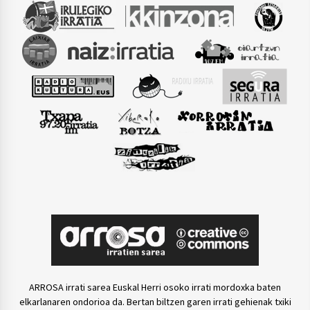
ARROSA irrati sarea Euskal Herri osoko irrati mordoxka baten
elkarlanaren ondorioa da. Bertan biltzen garen irrati gehienak txiki