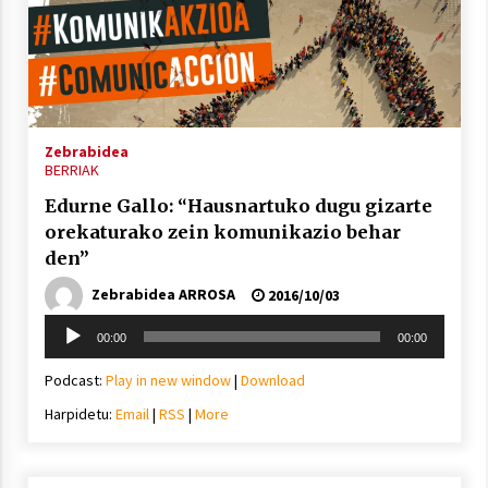
Zebrabidea
BERRIAK
Edurne Gallo: “Hausnartuko dugu gizarte
orekaturako zein komunikazio behar
den”
Zebrabidea ARROSA
2016/10/03
Soinu
00:00
00:00
erreproduzigailua
Podcast:
Play in new window
|
Download
Harpidetu:
Email
|
RSS
|
More