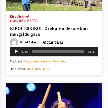
2021/11/25
Kirol Eskirol
BILBO HIRIA IRRATIA
KIROL ESKIROL: Orekaren desorekan
murgildu gara
Mahai-ingurua: irratia, podcastak
eta ondoren zer?
Kirol Eskirol
2023/06/02
2021/11/12
Soinu
00:00
00:00
erreproduzigailua
Podcast:
Play in new window
|
Download
Harpidetu:
Email
|
RSS
|
More
Arrosaren IX. Topaketak – Mila
esker guztioi!
2021/11/11