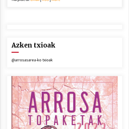
Azken txioak
@arrosasarea-ko txioak