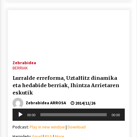
Zebrabidea
BERRIAK
Lurralde erreforma, UztaHitz dinamika
eta hedabide berriak, Ihintza Arrietaren
eskutik
Zebrabidea ARROSA
2014/11/26
Soinu
00:00
00:00
erreproduzigailua
Podcast:
Play in new window
|
Download
Harpidetu:
Email
|
RSS
|
More