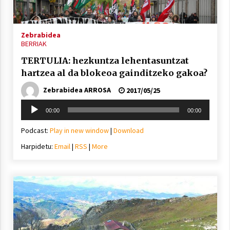
2021/11/25
Zebrabidea
BERRIAK
TERTULIA: hezkuntza lehentasuntzat
hartzea al da blokeoa gainditzeko gakoa?
Mahai-ingurua: irratia, podcastak
eta ondoren zer?
Zebrabidea ARROSA
2017/05/25
2021/11/12
Soinu
00:00
00:00
erreproduzigailua
Podcast:
Play in new window
|
Download
Harpidetu:
Email
|
RSS
|
More
Arrosaren IX. Topaketak – Mila
esker guztioi!
2021/11/11