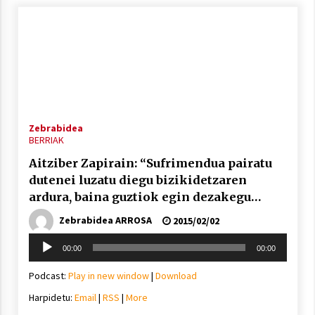
Zebrabidea
BERRIAK
Aitziber Zapirain: “Sufrimendua pairatu
dutenei luzatu diegu bizikidetzaren
ardura, baina guztiok egin dezakegu
zerbait”
Zebrabidea ARROSA
2015/02/02
Soinu
00:00
00:00
erreproduzigailua
Podcast:
Play in new window
|
Download
Harpidetu:
Email
|
RSS
|
More