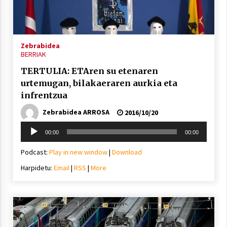
Zebrabidea
Berria egunkarian elkarrizketa
BERRIAK
Arrosaren 20 urteez
2021/07/06
TERTULIA: ETAren su etenaren
urtemugan, bilakaeraren aurkia eta
Hala Bedi irratiko Hizpidea saioan
infrentzua
Arrosaren 20 urteez
Zebrabidea ARROSA
2016/10/20
2021/07/03
Soinu
00:00
00:00
erreproduzigailua
Podcast:
Play in new window
|
Download
Harpidetu:
Email
|
RSS
|
More
Zebrabidearen denboraldi amaiera
EHZtik
2021/07/01