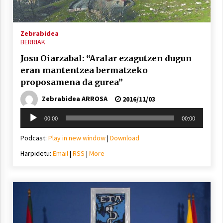
Arrosa sareko IX. topaketak!
2021/10/13
Zebrabidea
BERRIAK
Azaroak 6 Iurretan Arrosa sarearen
Josu Oiarzabal: “Aralar ezagutzen dugun
IX. topaketak
eran mantentzea bermatzeko
2021/10/04
proposamena da gurea”
Zebrabidea ARROSA
2016/11/03
Segura irratian Arrosaren 20 urteez
Soinu
2021/07/22
00:00
00:00
erreproduzigailua
Podcast:
Play in new window
|
Download
Harpidetu:
Email
|
RSS
|
More
Arrosari buruzko erreportaia
2021/07/16