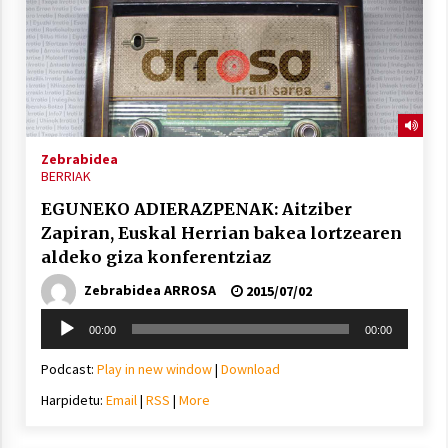
Zebrabidea
BERRIAK
EGUNEKO ADIERAZPENAK: Aitziber
Zapiran, Euskal Herrian bakea lortzearen
aldeko giza konferentziaz
Zebrabidea ARROSA
2015/07/02
Soinu
00:00
00:00
erreproduzigailua
Podcast:
Play in new window
|
Download
Harpidetu:
Email
|
RSS
|
More