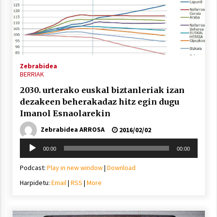
Zebrabidea
BERRIAK
2030. urterako euskal biztanleriak izan
dezakeen beherakadaz hitz egin dugu
Imanol Esnaolarekin
Zebrabidea ARROSA
2016/02/02
Soinu
00:00
00:00
erreproduzigailua
Podcast:
Play in new window
|
Download
Harpidetu:
Email
|
RSS
|
More