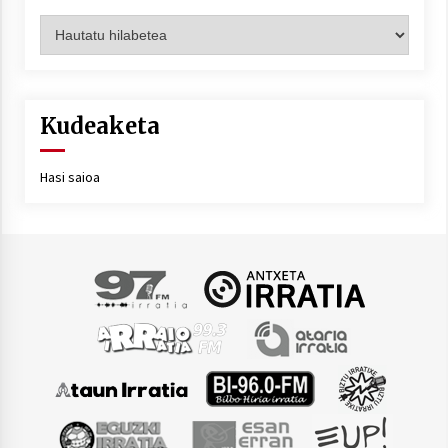
Artxiboa
Kudeaketa
Hasi saioa