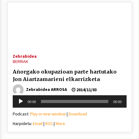
Zebrabidea
BERRIAK
Añorgako okupazioan parte hartutako
Jon Aiartzamarieni elkarrizketa
Zebrabidea ARROSA
2014/11/03
Soinu
00:00
00:00
erreproduzigailua
Podcast:
Play in new window
|
Download
Harpidetu:
Email
|
RSS
|
More