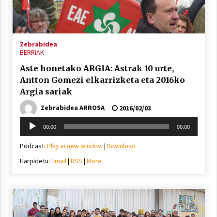
Arrosa sareko IX. topaketak!
2021/10/13
Zebrabidea
Azaroak 6 Iurretan Arrosa sarearen
BERRIAK
IX. topaketak
Aste honetako ARGIA: Astrak 10 urte,
2021/10/04
Antton Gomezi elkarrizketa eta 2016ko
Argia sariak
Segura irratian Arrosaren 20 urteez
Zebrabidea ARROSA
2016/02/03
2021/07/22
Soinu
00:00
00:00
erreproduzigailua
Podcast:
Play in new window
|
Download
Harpidetu:
Email
|
RSS
|
More
Arrosari buruzko erreportaia
2021/07/16