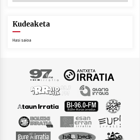
Kudeaketa
Hasi saioa