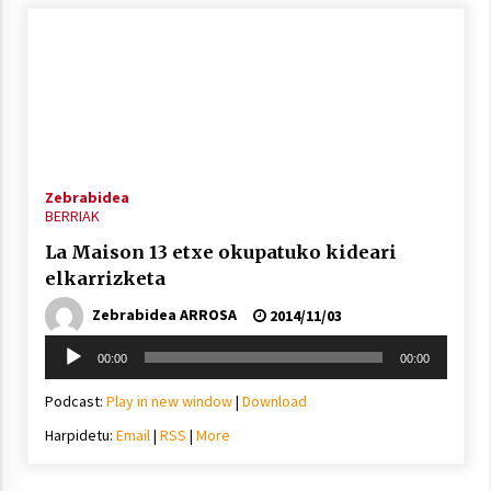
Zebrabidea
BERRIAK
La Maison 13 etxe okupatuko kideari
elkarrizketa
Zebrabidea ARROSA
2014/11/03
Soinu
00:00
00:00
erreproduzigailua
Podcast:
Play in new window
|
Download
Harpidetu:
Email
|
RSS
|
More