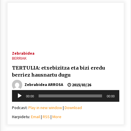
Zebrabidea
BERRIAK
TERTULIA: etxebizitza eta bizi eredu
berriez hausnartu dugu
Zebrabidea ARROSA
2015/03/26
Soinu
00:00
00:00
erreproduzigailua
Podcast:
Play in new window
|
Download
Harpidetu:
Email
|
RSS
|
More