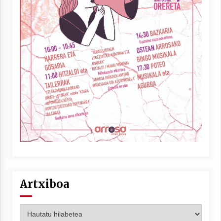
Artxiboa
Artxiboa