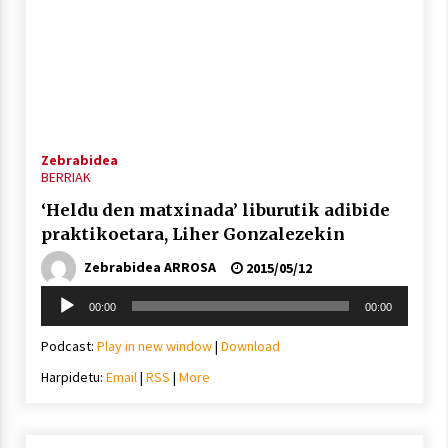
Zebrabidea
BERRIAK
‘Heldu den matxinada’ liburutik adibide
praktikoetara, Liher Gonzalezekin
Zebrabidea ARROSA
2015/05/12
Soinu
00:00
00:00
erreproduzigailua
Podcast:
Play in new window
|
Download
Harpidetu:
Email
|
RSS
|
More