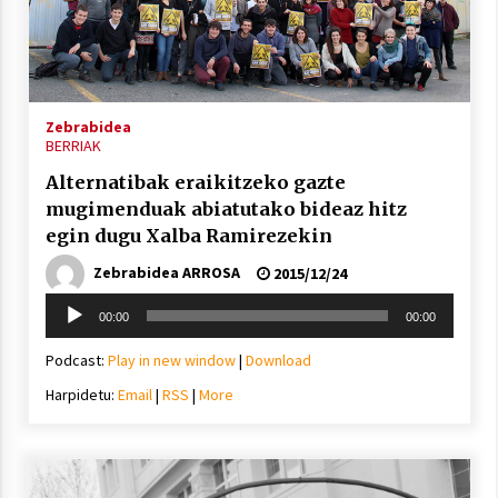
Berria egunkarian elkarrizketa
Arrosaren 20 urteez
Zebrabidea
BERRIAK
2021/07/06
Alternatibak eraikitzeko gazte
Hala Bedi irratiko Hizpidea saioan
mugimenduak abiatutako bideaz hitz
Arrosaren 20 urteez
egin dugu Xalba Ramirezekin
2021/07/03
Zebrabidea ARROSA
2015/12/24
Soinu
00:00
00:00
erreproduzigailua
Podcast:
Play in new window
|
Download
Harpidetu:
Email
|
RSS
|
More
Zebrabidearen denboraldi amaiera
EHZtik
2021/07/01