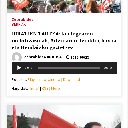
2021/11/25
Zebrabidea
BERRIAK
IRRATIEN TARTEA: lan legearen
mobilizazioak, Aitzinaren deialdia, baxoa
Mahai-ingurua: irratia, podcastak
eta Hendaiako gaztetxea
eta ondoren zer?
Zebrabidea ARROSA
2021/11/12
2016/06/15
Soinu
00:00
00:00
erreproduzigailua
Podcast:
Play in new window
|
Download
Harpidetu:
Email
|
RSS
|
More
Arrosaren IX. Topaketak – Mila
esker guztioi!
2021/11/11