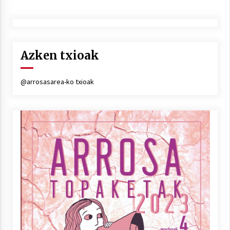
Azken txioak
@arrosasarea-ko txioak