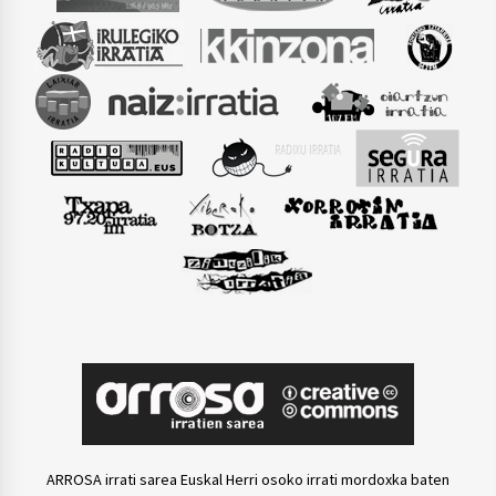
ARROSA irrati sarea Euskal Herri osoko irrati mordoxka baten