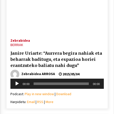
Zebrabidea
BERRIAK
Janire Uriarte: “Aurrera begira nahiak eta
beharrak baditugu, eta espazioa horiei
erantzuteko baliatu nahi dugu”
Zebrabidea ARROSA
2015/05/04
Soinu
00:00
00:00
erreproduzigailua
Podcast:
Play in new window
|
Download
Harpidetu:
Email
|
RSS
|
More