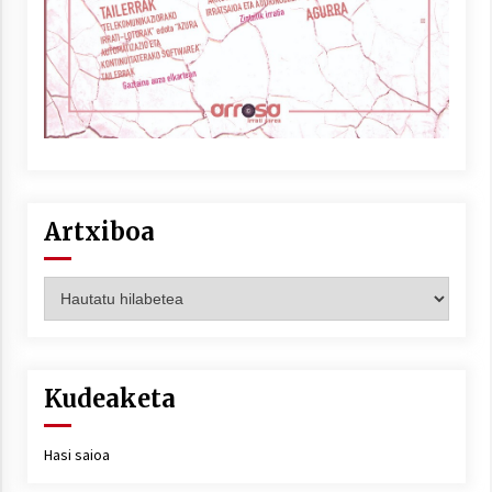
Artxiboa
Artxiboa
Kudeaketa
Hasi saioa