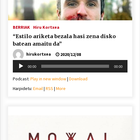
Arrosa sareko IX. topaketak!
2021/10/13
BERRIAK
Hiru Kortxea
“Estilo ariketa bezala hasi zena disko
Azaroak 6 Iurretan Arrosa sarearen
IX. topaketak
batean amaitu da”
2021/10/04
hirukortxea
2020/12/08
Soinu
00:00
00:00
erreproduzigailua
Segura irratian Arrosaren 20 urteez
Podcast:
Play in new window
|
Download
2021/07/22
Harpidetu:
Email
|
RSS
|
More
Arrosari buruzko erreportaia
2021/07/16