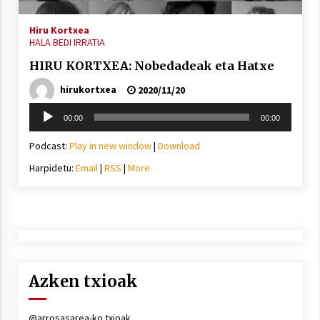
Hiru Kortxea
HALA BEDI IRRATIA
HIRU KORTXEA: Nobedadeak eta Hatxe
hirukortxea
2020/11/20
Soinu
00:00
00:00
erreproduzigailua
Podcast:
Play in new window
|
Download
Harpidetu:
Email
|
RSS
|
More
Azken txioak
@arrosasarea-ko txioak