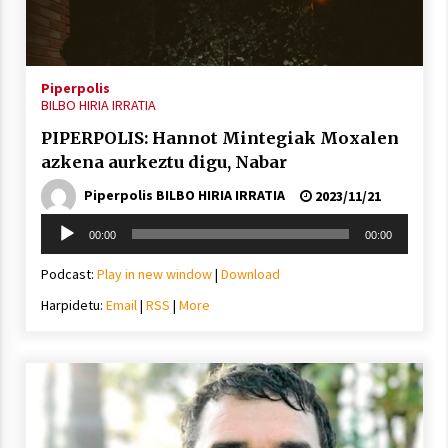
inguruko tailerraren audioa
2021/11/25
Piperpolis
BILBO HIRIA IRRATIA
PIPERPOLIS: Hannot Mintegiak Moxalen
azkena aurkeztu digu, Nabar
Mahai-ingurua: irratia, podcastak
eta ondoren zer?
Piperpolis BILBO HIRIA IRRATIA
2023/11/21
2021/11/12
Soinu
00:00
00:00
erreproduzigailua
Podcast:
Play in new window
|
Download
Harpidetu:
Email
|
RSS
|
More
Arrosaren IX. Topaketak – Mila
esker guztioi!
2021/11/11