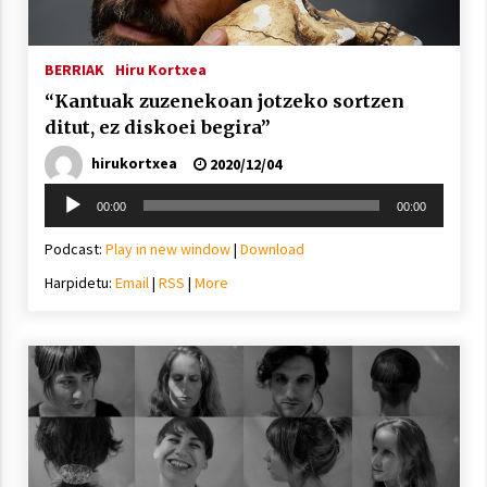
2021/07/01
BERRIAK
Hiru Kortxea
“Kantuak zuzenekoan jotzeko sortzen
ditut, ez diskoei begira”
hirukortxea
2020/12/04
Arrosaren laburpen bideoa Hamaika
Telebistaren eskutik
Soinu
00:00
00:00
2021/06/30
erreproduzigailua
Podcast:
Play in new window
|
Download
Harpidetu:
Email
|
RSS
|
More