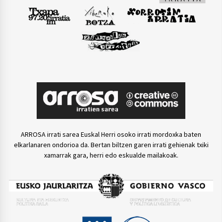
ARROSA irrati sarea Euskal Herri osoko irrati mordoxka baten
elkarlanaren ondorioa da. Bertan biltzen garen irrati gehienak txiki
xamarrak gara, herri edo eskualde mailakoak.