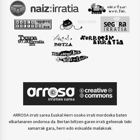
ARROSA irrati sarea Euskal Herri osoko irrati mordoxka baten
elkarlanaren ondorioa da. Bertan biltzen garen irrati gehienak txiki
xamarrak gara, herri edo eskualde mailakoak.