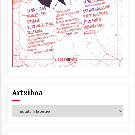
Arrosaren laburpen bideoa Hamaika
Telebistaren eskutik
2021/06/30
Artxiboa
Artxiboa