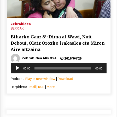
Arrosa sareko IX. topaketak!
2021/10/13
Zebrabidea
Azaroak 6 Iurretan Arrosa sarearen
BERRIAK
IX. topaketak
Biharko Gaur 8′: Dima al-Wawi, Nuit
2021/10/04
Debout, Olatz Orozko irakaslea eta Miren
Aire artzaina
Segura irratian Arrosaren 20 urteez
Zebrabidea ARROSA
2016/04/29
2021/07/22
Soinu
00:00
00:00
erreproduzigailua
Podcast:
Play in new window
|
Download
Harpidetu:
Email
|
RSS
|
More
Arrosari buruzko erreportaia
2021/07/16