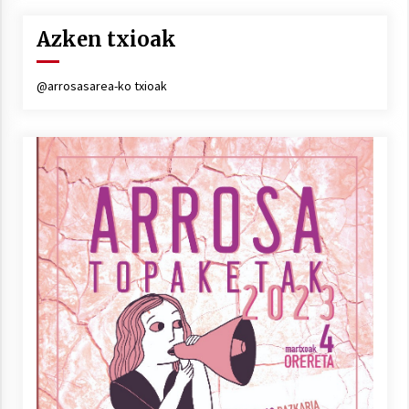
Azken txioak
Berria egunkarian elkarrizketa
@arrosasarea-ko txioak
Arrosaren 20 urteez
2021/07/06
Hala Bedi irratiko Hizpidea saioan
Arrosaren 20 urteez
2021/07/03
Zebrabidearen denboraldi amaiera
EHZtik
2021/07/01