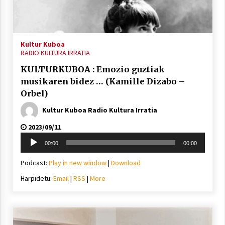
inguruko tailerraren audioa
2021/11/25
Kultur Kuboa
RADIO KULTURA IRRATIA
KULTURKUBOA : Emozio guztiak
musikaren bidez … (Kamille Dizabo –
Mahai-ingurua: irratia, podcastak
Orbel)
eta ondoren zer?
Kultur Kuboa Radio Kultura Irratia
2021/11/12
2023/09/11
Soinu
00:00
00:00
erreproduzigailua
Podcast:
Play in new window
|
Download
Harpidetu:
Email
|
RSS
|
More
Arrosaren IX. Topaketak – Mila
esker guztioi!
2021/11/11