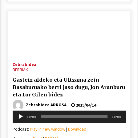
2021/07/01
Arrosaren laburpen bideoa Hamaika
Telebistaren eskutik
2021/06/30
Zebrabidea
BERRIAK
Gasteiz aldeko eta Ultzama zein
Basaburuako berri jaso dugu, Jon Aranburu
eta Lur Gilen bidez
Zebrabidea ARROSA
2015/04/14
Soinu
00:00
00:00
erreproduzigailua
Podcast:
Play in new window
|
Download