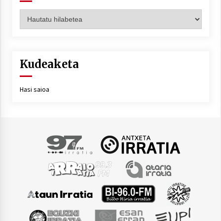
Artxiboa
Kudeaketa
Hasi saioa