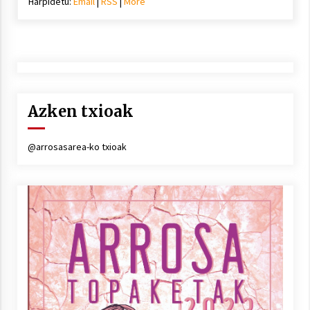
Harpidetu:
Email
|
RSS
|
More
Azken txioak
@arrosasarea-ko txioak