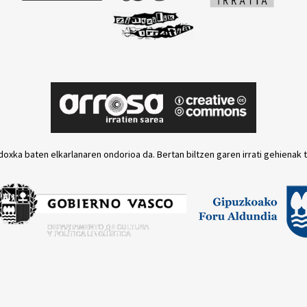
doxka baten elkarlanaren ondorioa da. Bertan biltzen garen irrati gehienak 