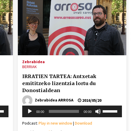
Zebrabidea
BERRIAK
IRRATIEN TARTEA: Antxetak
emititzeko lizentzia lortu du
Donostialdean
Zebrabidea ARROSA
2016/05/20
Soinu
i
Erabili
00:00
00:00
erreproduzigailua
behera
gora/behera
gezi-
Podcast:
Play in new window
|
Download
teklak