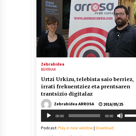
Zebrabidea
BERRIAK
Urtzi Urkizu, telebista saio berriez,
irrati frekuentziez eta prentsaren
trantsizio digitalaz
Zebrabidea ARROSA
2016/05/25
Soinu
Erabil
00:00
00:00
erreproduzigailua
gora/
gezi-
Podcast:
Play in new window
|
Download
teklak