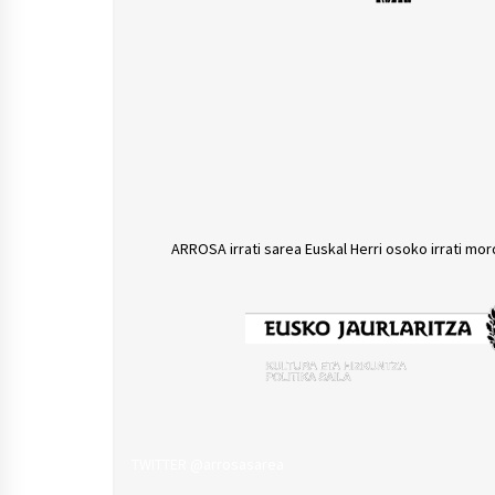
ARROSA irrati sarea Euskal Herri osoko irrati mor
TWITTER @arrosasarea