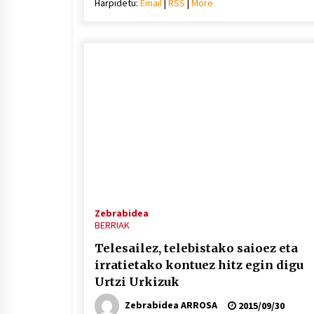
Harpidetu:
Email
|
RSS
|
More
bolu
igotz
edo
jaiste
Zebrabidea
BERRIAK
Telesailez, telebistako saioez eta
irratietako kontuez hitz egin digu
Urtzi Urkizuk
Zebrabidea ARROSA
2015/09/30