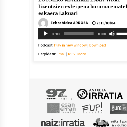
lizentzien esleipena bururua emate
eskaera Lakuari
Zebrabidea ARROSA
2015/03/04
Soinu
Erabil
00:00
00:00
erreproduzigailua
gora/
gezi-
Podcast:
Play in new window
|
Download
teklak
Harpidetu:
Email
|
RSS
|
More
bolu
igotz
edo
jaiste