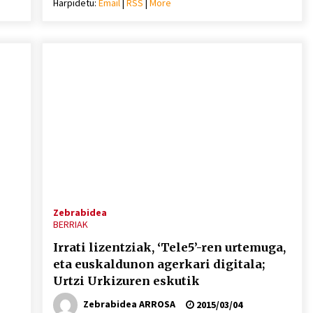
Harpidetu:
Email
|
RSS
|
More
mena
bolumena
eko
igotzeko
edo
ko.
jaisteko.
Zebrabidea
BERRIAK
Irrati lizentziak, ‘Tele5’-ren urtemuga,
eta euskaldunon agerkari digitala;
Urtzi Urkizuren eskutik
Zebrabidea ARROSA
2015/03/04