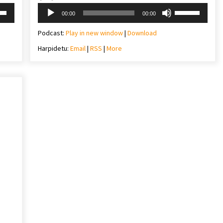
Soinu
i
Erabili
00:00
00:00
erreproduzigailua
behera
gora/behera
gezi-
Podcast:
Play in new window
|
Download
teklak
Harpidetu:
Email
|
RSS
|
More
mena
bolumena
eko
igotzeko
edo
ko.
jaisteko.