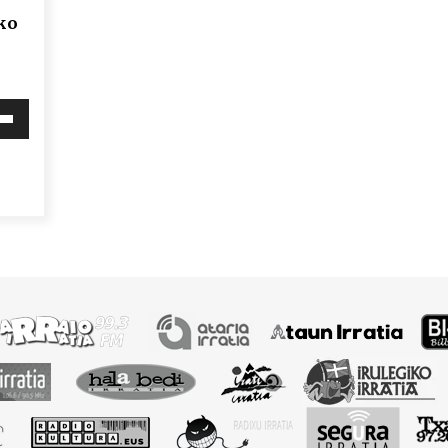
ko
i
behera
mena
eko
ko.