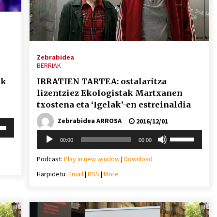
Arrosa sareko IX. topaketak!
2021/10/13
Arrosari buruzko erreportaia
Zebrabidea
BERRIAK
2021/07/16
ik
IRRATIEN TARTEA: ostalaritza
lizentziez Ekologistak Martxanen
txostena eta ‘Igelak’-en estreinaldia
Zebrabidea ARROSA
2016/12/01
i
Zebrabidearen denboraldi
behera
Soinu
Erabili
00:00
00:00
amaiera EHZtik
erreproduzigailua
gora/behera
2021/07/01
gezi-
Podcast:
Play in new window
|
Download
mena
teklak
eko
Harpidetu:
Email
|
RSS
|
More
bolumena
igotzeko
ko.
edo
jaisteko.