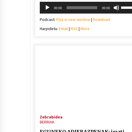
Soinu
Erabil
00:00
00:00
erreproduzigailua
gora/
gezi-
Podcast:
Play in new window
|
Download
teklak
Harpidetu:
Email
|
RSS
|
More
bolu
igotz
edo
jaiste
Zebrabidea
BERRIAK
EGUNEKO ADIERAZPENAK: irrati