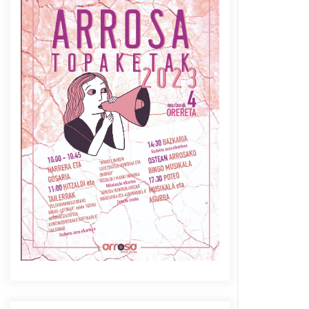
Azaroak 6 Iurretan Arrosa
sarearen IX. topaketak
2021/10/04
Berria egunkarian
elkarrizketa Arrosaren 20
urteez
2021/07/06
Arrosaren laburpen bideoa
Hamaika Telebistaren eskutik
2021/06/30