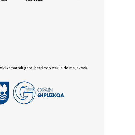
txiki xamarrak gara, herri edo eskualde mailakoak.