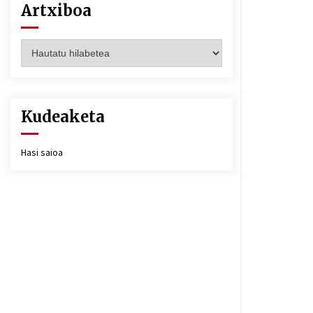
Artxiboa
Artxiboa
Kudeaketa
Hasi saioa