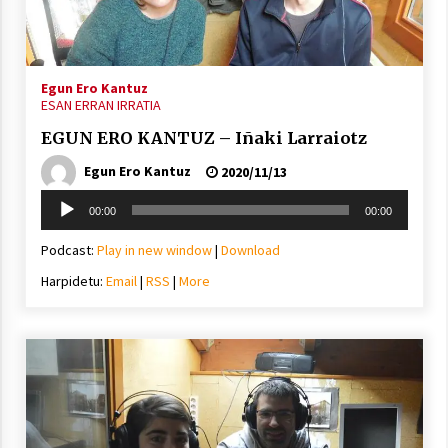
inguruko tailerraren audioa
2021/11/25
Egun Ero Kantuz
ESAN ERRAN IRRATIA
EGUN ERO KANTUZ – Iñaki Larraiotz
Egun Ero Kantuz
2020/11/13
Mahai-ingurua: irratia, podcastak
eta ondoren zer?
Soinu
00:00
00:00
2021/11/12
erreproduzigailua
Podcast:
Play in new window
|
Download
Harpidetu:
Email
|
RSS
|
More
Arrosaren IX. Topaketak – Mila
esker guztioi!
2021/11/11