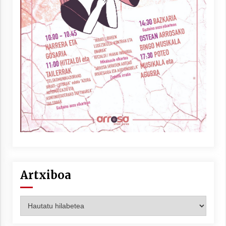
Artxiboa
Artxiboa