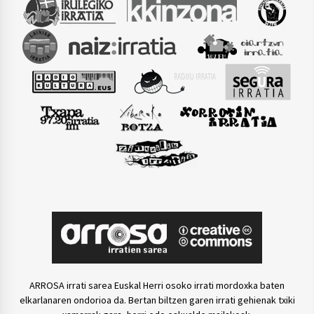
ARROSA irrati sarea Euskal Herri osoko irrati mordoxka baten
elkarlanaren ondorioa da. Bertan biltzen garen irrati gehienak txiki