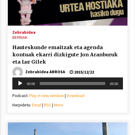
Zebrabidea
BERRIAK
Hauteskunde emaitzak eta agenda
kontuak ekarri dizkigute Jon Aranburuk
eta Lur Gilek
Zebrabidea ARROSA
2015/12/22
Soinu
00:00
00:00
erreproduzigailua
Podcast:
Play in new window
|
Download
Harpidetu:
Email
|
RSS
|
More