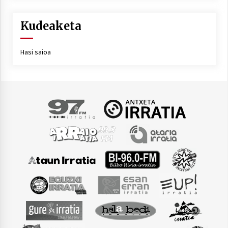
Kudeaketa
Hasi saioa