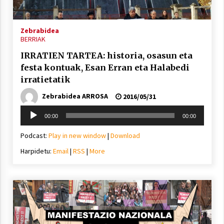
2021/07/01
Zebrabidea
BERRIAK
IRRATIEN TARTEA: historia, osasun eta
festa kontuak, Esan Erran eta Halabedi
Arrosaren laburpen bideoa Hamaika
irratietatik
Telebistaren eskutik
Zebrabidea ARROSA
2016/05/31
2021/06/30
Soinu
00:00
00:00
erreproduzigailua
Podcast:
Play in new window
|
Download
Harpidetu:
Email
|
RSS
|
More