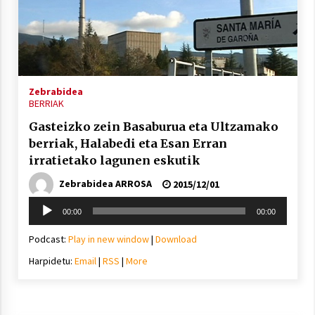
Zebrabidea
BERRIAK
Gasteizko zein Basaburua eta Ultzamako
berriak, Halabedi eta Esan Erran
irratietako lagunen eskutik
Zebrabidea ARROSA
2015/12/01
Soinu
00:00
00:00
erreproduzigailua
Podcast:
Play in new window
|
Download
Harpidetu:
Email
|
RSS
|
More