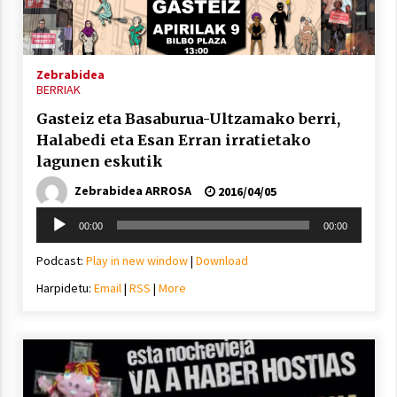
Zebrabidea
BERRIAK
Gasteiz eta Basaburua-Ultzamako berri,
Halabedi eta Esan Erran irratietako
lagunen eskutik
Zebrabidea ARROSA
2016/04/05
Soinu
00:00
00:00
erreproduzigailua
Podcast:
Play in new window
|
Download
Harpidetu:
Email
|
RSS
|
More