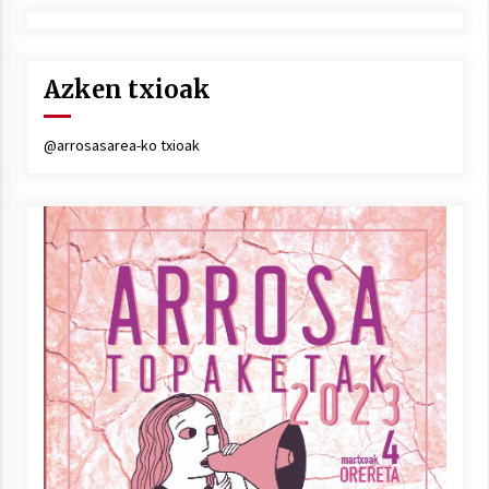
Azken txioak
@arrosasarea-ko txioak