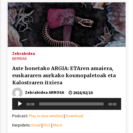
Zebrabidea
BERRIAK
Aste honetako ARGIA: ETAren amaiera,
euskararen aurkako kosmopaletoak eta
Kalostraren itxiera
Zebrabidea ARROSA
2016/02/10
Soinu
00:00
00:00
erreproduzigailua
Podcast:
Play in new window
|
Download
Harpidetu:
Email
|
RSS
|
More