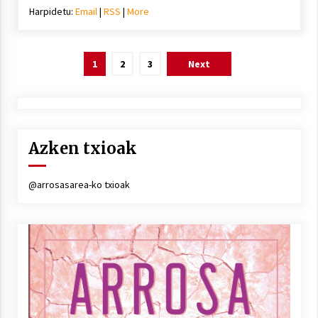
Harpidetu:
Email
|
RSS
|
More
Posts
1
2
3
Next
pagination
Azken txioak
@arrosasarea-ko txioak