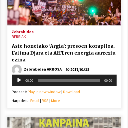
Arrosa sareko IX. topaketak!
2021/10/13
Zebrabidea
Azaroak 6 Iurretan Arrosa sarearen
BERRIAK
IX. topaketak
Aste honetako ‘Argia’: presoen korapiloa,
2021/10/04
Fatima Djara eta AHTren energia aurreztu
ezina
Segura irratian Arrosaren 20 urteez
Zebrabidea ARROSA
2017/01/18
2021/07/22
Soinu
00:00
00:00
erreproduzigailua
Podcast:
Play in new window
|
Download
Harpidetu:
Email
|
RSS
|
More
Arrosari buruzko erreportaia
2021/07/16