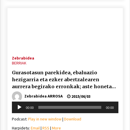
Zebrabidea
BERRIAK
Gurasotasun parekidea, ebaluazio
hezigarria eta ezker abertzalearen
aurrera begirako erronkak; aste honetako
Argian
Zebrabidea ARROSA
2015/06/03
Soinu
00:00
00:00
erreproduzigailua
Podcast:
Play in new window
|
Download
Harpidetu:
Email
|
RSS
|
More