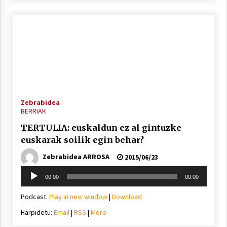
Zebrabidea
BERRIAK
TERTULIA: euskaldun ez al gintuzke
euskarak soilik egin behar?
Zebrabidea ARROSA
2015/06/23
Soinu
00:00
00:00
erreproduzigailua
Podcast:
Play in new window
|
Download
Harpidetu:
Email
|
RSS
|
More