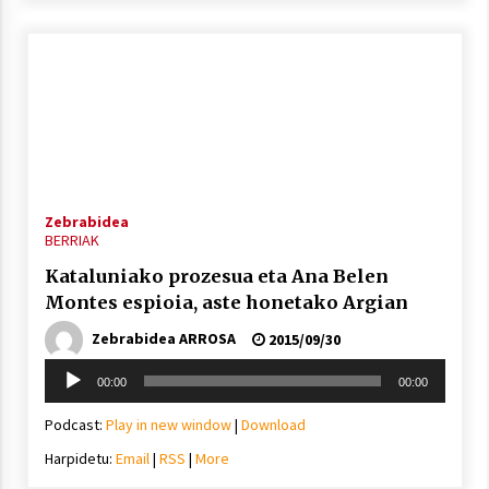
Zebrabidea
BERRIAK
Kataluniako prozesua eta Ana Belen
Montes espioia, aste honetako Argian
Zebrabidea ARROSA
2015/09/30
Soinu
00:00
00:00
erreproduzigailua
Podcast:
Play in new window
|
Download
Harpidetu:
Email
|
RSS
|
More