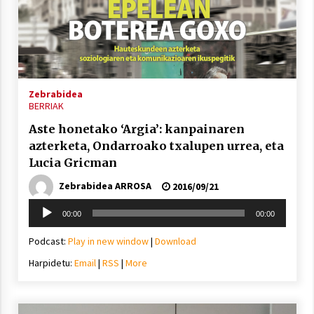
Berria egunkarian elkarrizketa
Arrosaren 20 urteez
Zebrabidea
BERRIAK
2021/07/06
Aste honetako ‘Argia’: kanpainaren
Hala Bedi irratiko Hizpidea saioan
azterketa, Ondarroako txalupen urrea, eta
Arrosaren 20 urteez
Lucia Gricman
2021/07/03
Zebrabidea ARROSA
2016/09/21
Soinu
00:00
00:00
erreproduzigailua
Podcast:
Play in new window
|
Download
Harpidetu:
Email
|
RSS
|
More
Zebrabidearen denboraldi amaiera
EHZtik