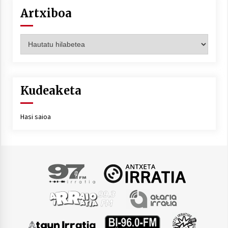
Artxiboa
Artxiboa
Kudeaketa
Hasi saioa