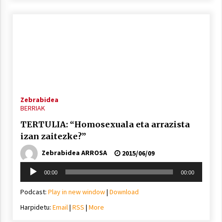
Zebrabidea
BERRIAK
TERTULIA: “Homosexuala eta arrazista
izan zaitezke?”
Zebrabidea ARROSA
2015/06/09
Soinu
00:00
00:00
erreproduzigailua
Podcast:
Play in new window
|
Download
Harpidetu:
Email
|
RSS
|
More