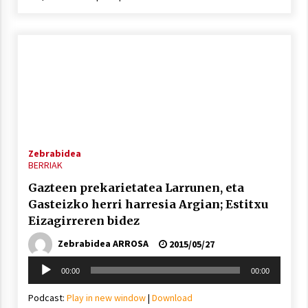
Zebrabidea
BERRIAK
Gazteen prekarietatea Larrunen, eta
Gasteizko herri harresia Argian; Estitxu
Eizagirreren bidez
Zebrabidea ARROSA
2015/05/27
Soinu
00:00
00:00
erreproduzigailua
Podcast:
Play in new window
|
Download