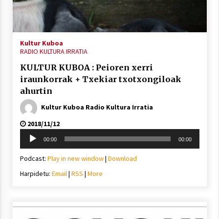
inguruko tailerraren audioa
2021/11/25
Kultur Kuboa
RADIO KULTURA IRRATIA
KULTUR KUBOA : Peioren xerri
iraunkorrak + Txekiar txotxongiloak
Mahai-ingurua: irratia, podcastak
ahurtin
eta ondoren zer?
Kultur Kuboa Radio Kultura Irratia
2021/11/12
2018/11/12
Soinu
00:00
00:00
erreproduzigailua
Podcast:
Play in new window
|
Download
Harpidetu:
Email
|
RSS
|
More
Arrosaren IX. Topaketak – Mila
esker guztioi!
2021/11/11