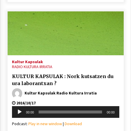
2021/07/01
Arrosaren laburpen bideoa Hamaika
Telebistaren eskutik
2021/06/30
Kultur Kapsulak
RADIO KULTURA IRRATIA
KULTUR KAPSULAK : Nork kutsatzen du
ura laborantxan ?
Kultur Kapsulak Radio Kultura Irratia
2016/10/17
Soinu
00:00
00:00
erreproduzigailua
Podcast:
Play in new window
|
Download