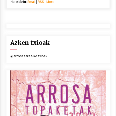
Harpidetu:
Email
|
RSS
|
More
Azken txioak
@arrosasarea-ko txioak