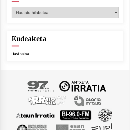
Artxiboa
Kudeaketa
Hasi saioa