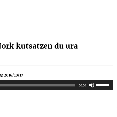
Arrosa sareko IX. topaketak!
2021/10/13
Arrosari buruzko erreportaia
2021/07/16
rk kutsatzen du ura
Zebrabidearen denboraldi
2016/10/17
amaiera EHZtik
Erabili
2021/07/01
00:00
gora/behera
gezi-
teklak
bolumena
igotzeko
edo