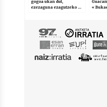
gogoa ukan dut,
Guacamo
ezezaguna ezagutzeko …
« Buka
dramat
partea 