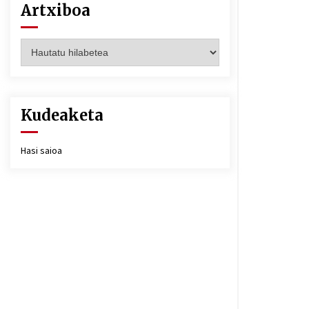
Artxiboa
Artxiboa
Kudeaketa
Hasi saioa