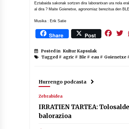
Eztabaida sakonak sortzen dira laborantxan ura nola erab
al dira ? Maite Goienetxe, agronomiaz berezitua den BLE
Musika : Erik Satie
Fa
Share
Post
Posted in
Kultur Kapsulak
Tagged #
agric
#
Ble
#
eau
#
Goienetxe
Hurrengo podcasta
Zebrabidea
IRRATIEN TARTEA: Tolosaldek
balorazioa