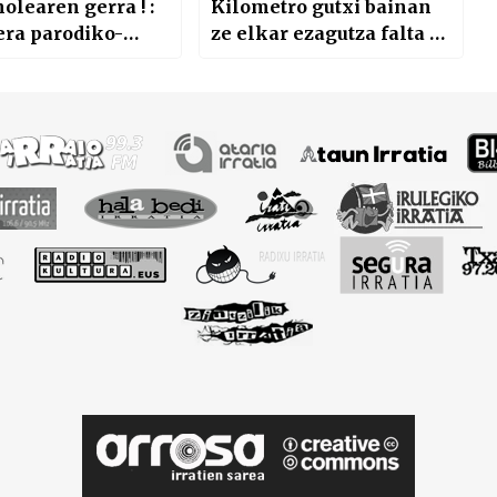
learen gerra ! :
Kilometro gutxi bainan
era parodiko-
ze elkar ezagutza falta …
ikoa » (*azken
– 6/6)