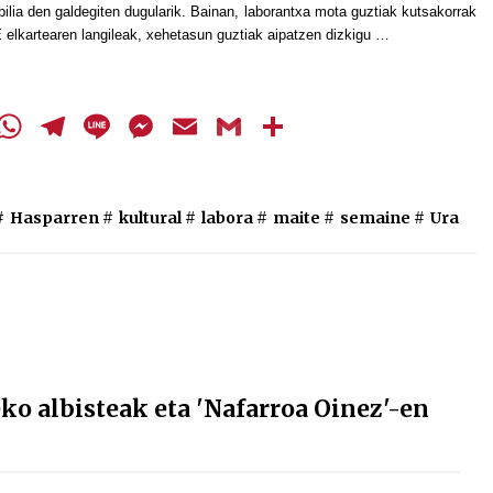
ilia den galdegiten dugularik. Bainan, laborantxa mota guztiak kutsakorrak
jaisteko.
 elkartearen langileak, xehetasun guztiak aipatzen dizkigu …
cebook
Twitter
WhatsApp
Telegram
Line
Messenger
Email
Gmail
Share
#
Hasparren
#
kultural
#
labora
#
maite
#
semaine
#
Ura
o albisteak eta 'Nafarroa Oinez'-en