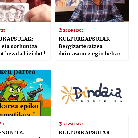
/29
2024/12/05
RKAPSULAK:
KULTURKAPSULAK :
 eta sorkuntza
Bergizarteratzea
at bezala bizi dut !
duintasunez egin behar
da … (Iparraldeko
Harrera elkartea)
/16
2025/06/26
-NOBELA:
KULTURKAPSULAK :