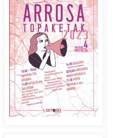
Azaroak 6 Iurretan Arrosa
sarearen IX. topaketak
2021/10/04
Berria egunkarian
elkarrizketa Arrosaren 20
urteez
2021/07/06
Arrosaren laburpen bideoa
Hamaika Telebistaren eskutik
2021/06/30