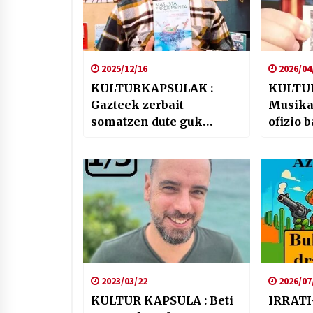
2025/12/16
2026/04
KULTURKAPSULAK :
KULTU
Gazteek zerbait
Musika
somatzen dute guk
ofizio b
kontatzen ez dugunari
buruz …
2023/03/22
2026/07
KULTUR KAPSULA : Beti
IRRATI