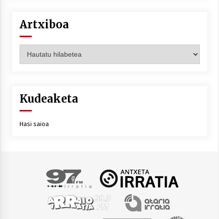
Artxiboa
Artxiboa
Kudeaketa
Hasi saioa