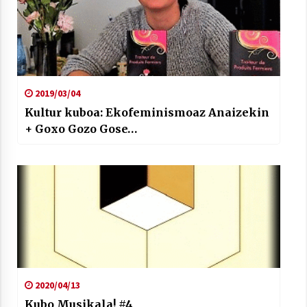
2019/03/04
Kultur kuboa: Ekofeminismoaz Anaizekin
+ Goxo Gozo Gose…
2020/04/13
Kubo Musikala! #4