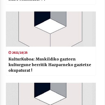
2021/10/25
KulturKuboa: Muskildiko gazteen
kulturgune berritik Hazparneko gaztetxe
okupaturat !