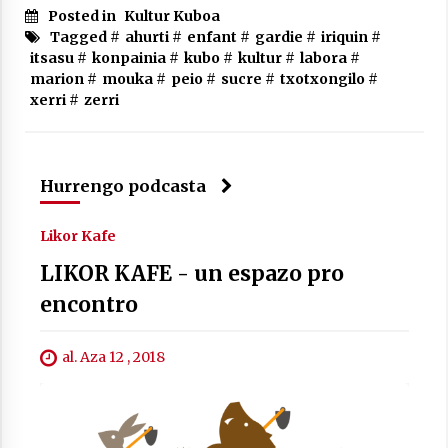
Posted in
Kultur Kuboa
Tagged #
ahurti
#
enfant
#
gardie
#
iriquin
#
itsasu
#
konpainia
#
kubo
#
kultur
#
labora
#
marion
#
mouka
#
peio
#
sucre
#
txotxongilo
#
Berria egunkarian elkarrizketa
xerri
#
zerri
Arrosaren 20 urteez
2021/07/06
Hurrengo podcasta
Hala Bedi irratiko Hizpidea saioan
Arrosaren 20 urteez
2021/07/03
Likor Kafe
LIKOR KAFE - un espazo pro
encontro
al. Aza 12 , 2018
Zebrabidearen denboraldi amaiera
EHZtik
2021/07/01