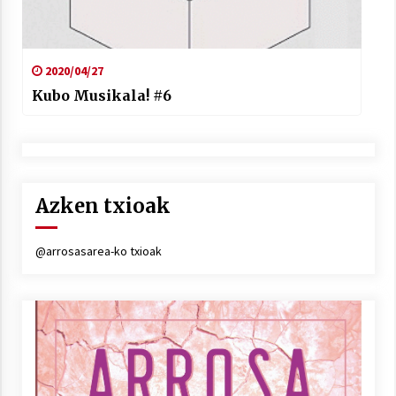
2020/04/27
Kubo Musikala! #6
Azken txioak
@arrosasarea-ko txioak