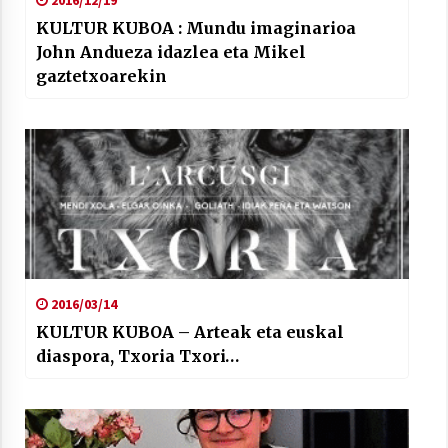
2016/12/19
KULTUR KUBOA : Mundu imaginarioa
John Andueza idazlea eta Mikel
gaztetxoarekin
2016/03/14
KULTUR KUBOA – Arteak eta euskal
diaspora, Txoria Txori…