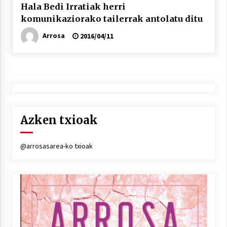
Hala Bedi Irratiak herri
komunikaziorako tailerrak antolatu ditu
Arrosa
2016/04/11
Arrosaren laburpen bideoa Hamaika
Telebistaren eskutik
2021/06/30
Azken txioak
@arrosasarea-ko txioak