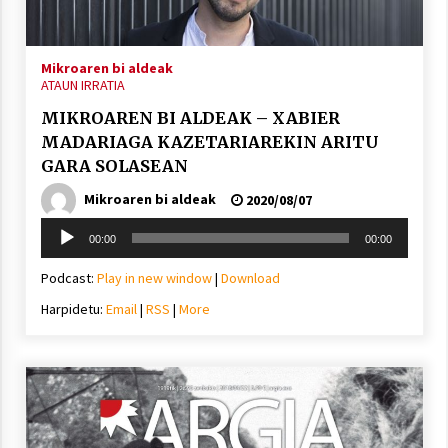
2021/11/25
Mikroaren bi aldeak
ATAUN IRRATIA
MIKROAREN BI ALDEAK – XABIER
MADARIAGA KAZETARIAREKIN ARITU
Mahai-ingurua: irratia, podcastak
GARA SOLASEAN
eta ondoren zer?
Mikroaren bi aldeak
2021/11/12
2020/08/07
Soinu
00:00
00:00
erreproduzigailua
Podcast:
Play in new window
|
Download
Harpidetu:
Email
|
RSS
|
More
Arrosaren IX. Topaketak – Mila
esker guztioi!
2021/11/11