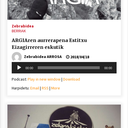
Arrosa sareko IX. topaketak!
2021/10/13
Zebrabidea
Azaroak 6 Iurretan Arrosa sarearen
BERRIAK
IX. topaketak
ARGIAren aurrerapena Estitxu
2021/10/04
Eizagirreren eskutik
Zebrabidea ARROSA
2018/04/18
Segura irratian Arrosaren 20 urteez
Soinu
2021/07/22
00:00
00:00
erreproduzigailua
Podcast:
Play in new window
|
Download
Harpidetu:
Email
|
RSS
|
More
Arrosari buruzko erreportaia
2021/07/16