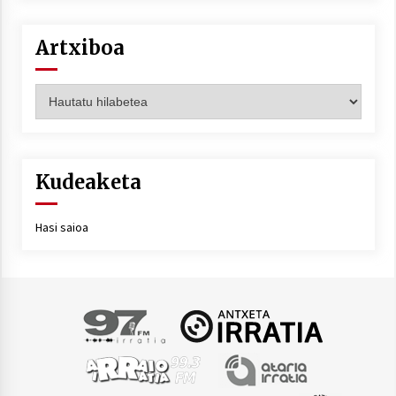
Artxiboa
Artxiboa
Kudeaketa
Hasi saioa