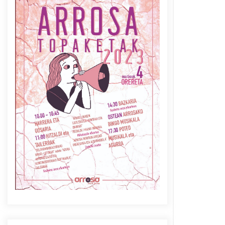
Azaroak 6 Iurretan Arrosa
sarearen IX. topaketak
2021/10/04
Berria egunkarian
elkarrizketa Arrosaren 20
urteez
2021/07/06
Arrosaren laburpen bideoa
Hamaika Telebistaren eskutik
2021/06/30