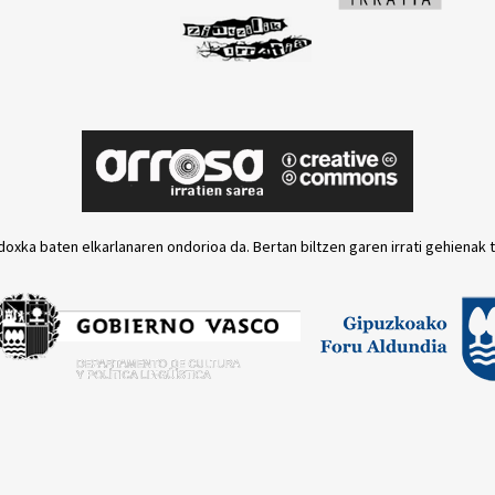
doxka baten elkarlanaren ondorioa da. Bertan biltzen garen irrati gehienak 