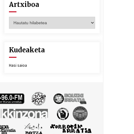
Artxiboa
Artxiboa
Kudeaketa
Hasi saioa