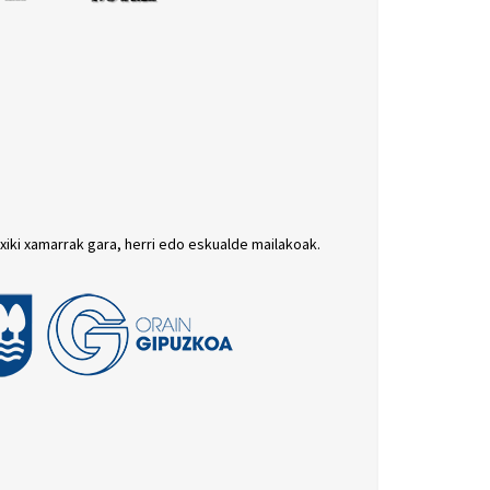
txiki xamarrak gara, herri edo eskualde mailakoak.