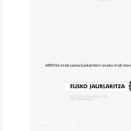
ARROSA irrati sarea Euskal Herri osoko irrati mor
TWITTER @arrosasarea