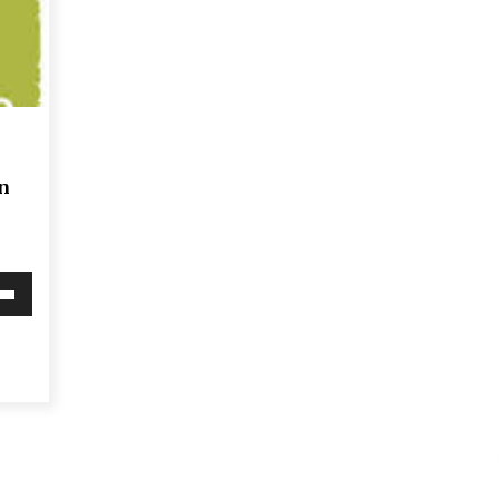
Arrosa sareko IX. topaketak!
2021/10/13
Arrosari buruzko erreportaia
2021/07/16
n
i
Zebrabidearen denboraldi
behera
amaiera EHZtik
2021/07/01
mena
eko
ko.