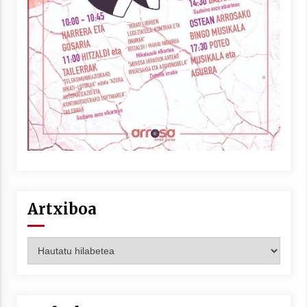
Berria egunkarian elkarrizketa
Arrosaren 20 urteez
2021/07/06
Hala Bedi irratiko Hizpidea saioan
Arrosaren 20 urteez
2021/07/03
Artxiboa
Artxiboa
Zebrabidearen denboraldi amaiera
EHZtik