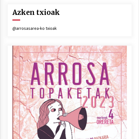
Arrosa sareko IX. topaketak!
Azken txioak
2021/10/13
@arrosasarea-ko txioak
Azaroak 6 Iurretan Arrosa sarearen
IX. topaketak
2021/10/04
Segura irratian Arrosaren 20 urteez
2021/07/22
Arrosari buruzko erreportaia
2021/07/16