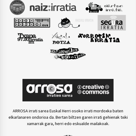
ARROSA irrati sarea Euskal Herri osoko irrati mordoxka baten
elkarlanaren ondorioa da. Bertan biltzen garen irrati gehienak txiki
xamarrak gara, herri edo eskualde mailakoak.