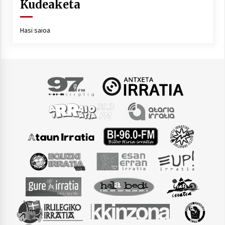
2021/07/01
Kudeaketa
Hasi saioa
Arrosaren laburpen bideoa Hamaika
Telebistaren eskutik
2021/06/30