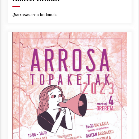
Arrosa sareko IX. topaketak!
2021/10/13
@arrosasarea-ko txioak
Azaroak 6 Iurretan Arrosa sarearen
IX. topaketak
2021/10/04
Segura irratian Arrosaren 20 urteez
2021/07/22
Arrosari buruzko erreportaia
2021/07/16