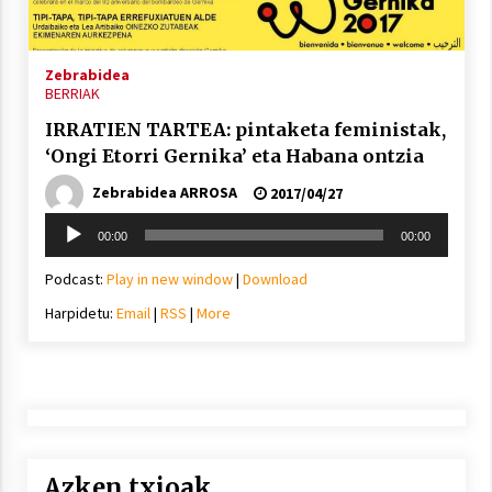
2021/11/25
Zebrabidea
BERRIAK
IRRATIEN TARTEA: pintaketa feministak,
‘Ongi Etorri Gernika’ eta Habana ontzia
Mahai-ingurua: irratia, podcastak
eta ondoren zer?
Zebrabidea ARROSA
2017/04/27
2021/11/12
Soinu
00:00
00:00
erreproduzigailua
Podcast:
Play in new window
|
Download
Harpidetu:
Email
|
RSS
|
More
Arrosaren IX. Topaketak – Mila
esker guztioi!
2021/11/11
Azken txioak