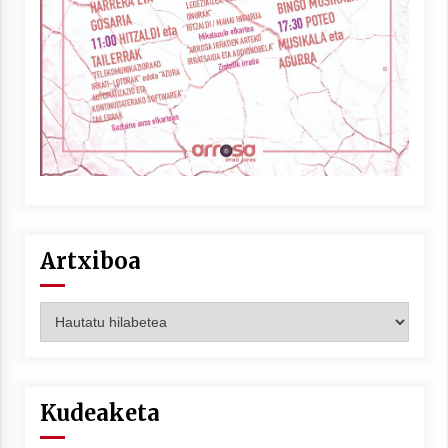
Berria egunkarian elkarrizketa
Arrosaren 20 urteez
2021/07/06
Hala Bedi irratiko Hizpidea saioan
Arrosaren 20 urteez
2021/07/03
Artxiboa
Artxiboa
Zebrabidearen denboraldi amaiera
EHZtik
Kudeaketa
2021/07/01