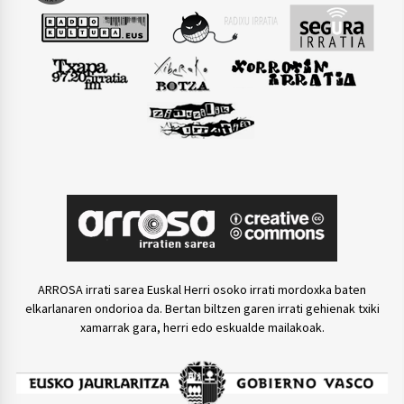
ARROSA irrati sarea Euskal Herri osoko irrati mordoxka baten
elkarlanaren ondorioa da. Bertan biltzen garen irrati gehienak txiki
xamarrak gara, herri edo eskualde mailakoak.