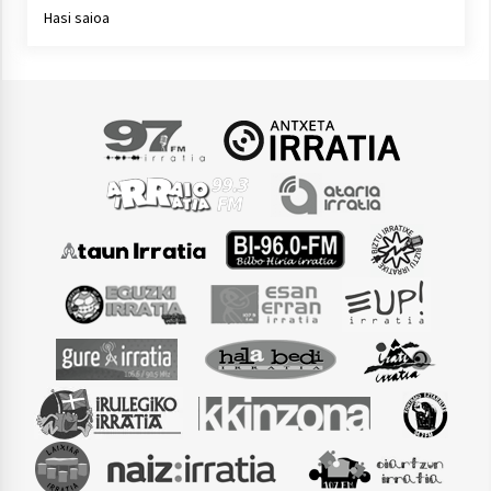
Hasi saioa
Arrosaren laburpen bideoa Hamaika
Telebistaren eskutik
2021/06/30