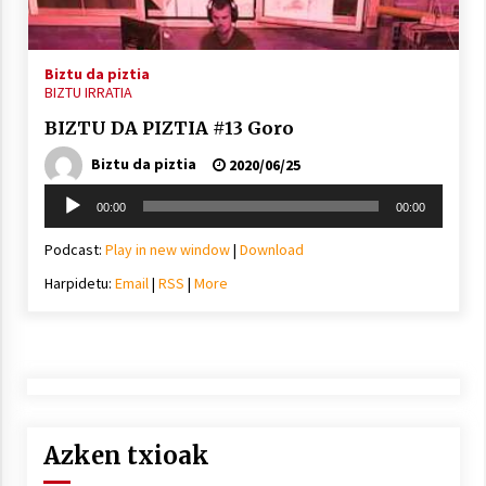
2021/11/25
Biztu da piztia
BIZTU IRRATIA
BIZTU DA PIZTIA #13 Goro
Biztu da piztia
2020/06/25
Mahai-ingurua: irratia, podcastak
eta ondoren zer?
Soinu
00:00
00:00
2021/11/12
erreproduzigailua
Podcast:
Play in new window
|
Download
Harpidetu:
Email
|
RSS
|
More
Arrosaren IX. Topaketak – Mila
esker guztioi!
2021/11/11
Azken txioak