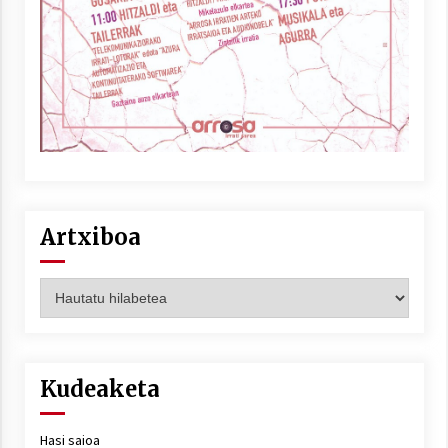
Berria egunkarian elkarrizketa
Arrosaren 20 urteez
2021/07/06
Hala Bedi irratiko Hizpidea saioan
Arrosaren 20 urteez
Artxiboa
2021/07/03
Artxiboa
Zebrabidearen denboraldi amaiera
Kudeaketa
EHZtik
2021/07/01
Hasi saioa