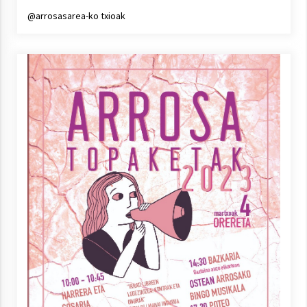
Arrosa sareko IX. topaketak!
@arrosasarea-ko txioak
2021/10/13
Azaroak 6 Iurretan Arrosa sarearen
IX. topaketak
2021/10/04
Segura irratian Arrosaren 20 urteez
2021/07/22
Arrosari buruzko erreportaia
2021/07/16